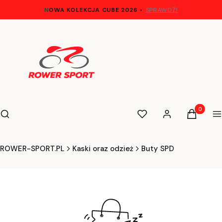
N
OWA KOLEKCJA CUBE 2026
•
SPRAWDŹ!
Otwórz wyszukiwarkę
Produkty 
Szukaj
Ulubione
Zaloguj się
Koszyk
M
ROWER-SPORT.PL
Kaski oraz odzież
Buty SPD