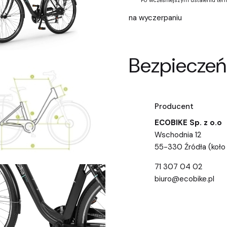
Po wcześniejszym ustaleniu term
na wyczerpaniu
Bezpieczeń
Producent
ECOBIKE Sp. z o.o
Wschodnia 12
55-330 Źródła (koło
71 307 04 02
biuro@ecobike.pl