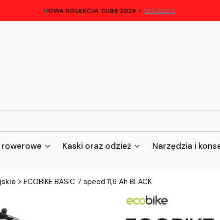
N
OWA KOLEKCJA CUBE 2026
•
SPRAWDŹ!
 rowerowe
Kaski oraz odzież
Narzędzia i kons
jskie
ECOBIKE BASIC 7 speed 11,6 Ah BLACK