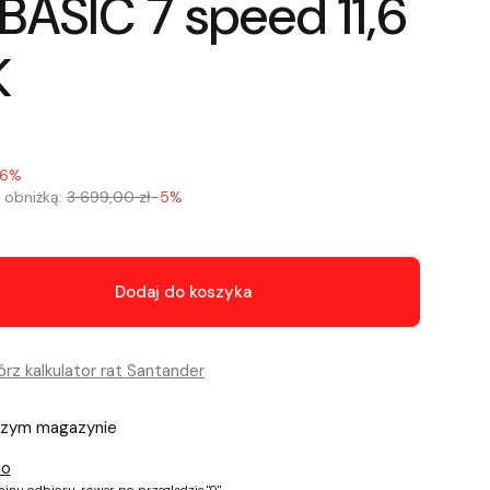
BASIC 7 speed 11,6
K
16%
 obniżką:
3 699,00 zł
-5%
Dodaj do koszyka
szym magazynie
mo