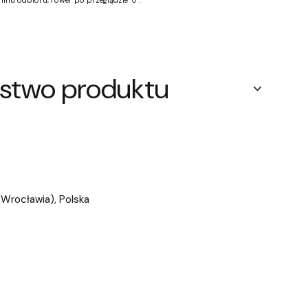
inu odbioru, rower po przeglądzie "0".
stwo produktu
 Wrocławia), Polska