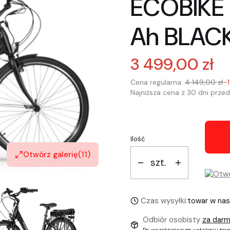
ECOBIKE 
Ah BLAC
3 499,00 zł
Cena regularna:
4 149,00 zł
-
Najniższa cena z 30 dni przed
Ilość
Otwórz galerię
(11)
szt.
Czas wysyłki:
towar w na
Odbiór osobisty
za dar