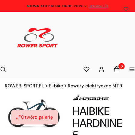
N
OWA KOLEKCJA CUBE 2026
•
SPRAWDŹ!
Otwórz wyszukiwarkę
Produkty 
Szukaj
Ulubione
Zaloguj się
Koszyk
M
ROWER-SPORT.PL
E-bike
Rowery elektryczne MTB
HAIBIKE
Otwórz galerię
HARDNINE