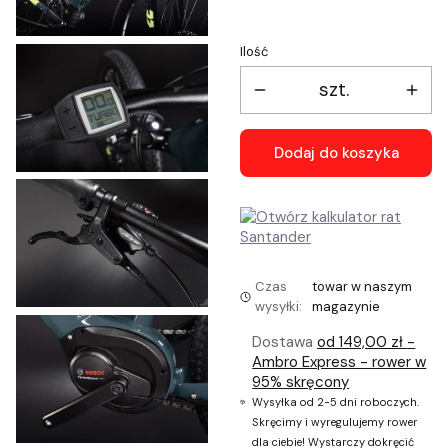
Ilość
szt.
Dodaj do koszyka
Czas
towar w naszym
wysyłki:
magazynie
Dostawa
od 149,00 zł
-
Ambro Express - rower w
95% skręcony
Wysyłka od 2-5 dni roboczych.
Skręcimy i wyregulujemy rower
dla ciebie! Wystarczy dokręcić