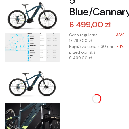
5
Blue/Cannar
8 499,00 zł
Cena regularna:
-38%
13 799,00 zł
Najniższa cena z 30 dni
-11%
przed obniżką:
9 499,00 zł
Wybierz wariant
produktu:
Poszczególne warianty
mogą różnić się ceną
*
Wybór rozmiaru ramy
Wybierz