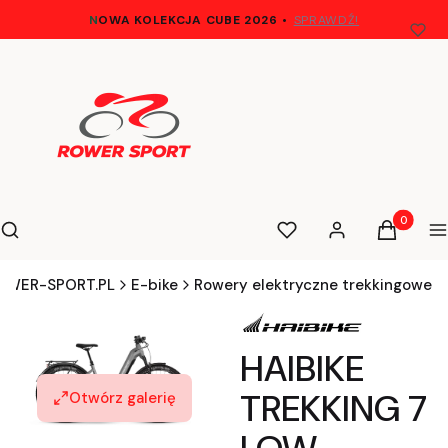
N
OWA KOLEKCJA CUBE 2026
•
SPRAWDŹ!
Otwórz wyszukiwarkę
Produkty 
Szukaj
Ulubione
Zaloguj się
Koszyk
M
OWER-SPORT.PL
E-bike
Rowery elektryczne trekkingowe
HAIBIKE
TREKKING 7
Otwórz galerię