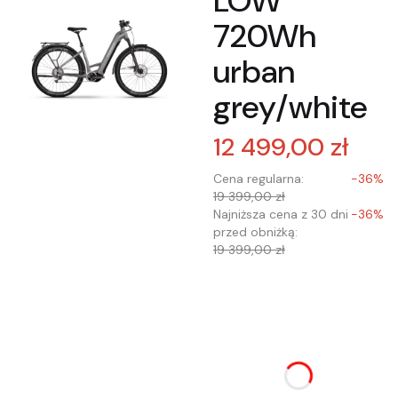
LOW
720Wh
urban
grey/white
12 499,00 zł
Cena regularna:
-36%
19 399,00 zł
Najniższa cena z 30 dni
-36%
przed obniżką:
19 399,00 zł
Wybierz wariant
produktu:
Poszczególne warianty
mogą różnić się ceną