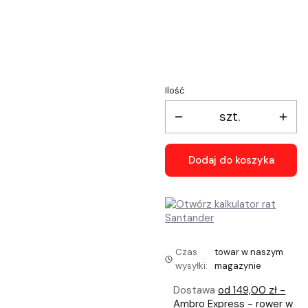
*
Wybór rozmiaru ramy
Wybierz
Ilość
szt.
Dodaj do koszyka
Czas
towar w naszym
wysyłki:
magazynie
Dostawa
od 149,00 zł
-
Ambro Express - rower w