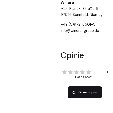
Winora
Max-Planck-Straße 6
97526 Sennfeld, Niemcy
+49 (0)9721 6501-0
info@winora-group.de
Opinie
0.00
Liczba ocen: 0
Oceń i opisz