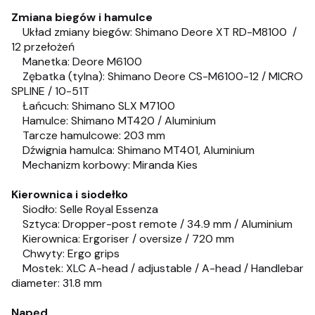
Zmiana biegów i hamulce
Układ zmiany biegów: Shimano Deore XT RD-M8100 /
12 przełożeń
Manetka: Deore M6100
Zębatka (tylna): Shimano Deore CS-M6100-12 / MICRO
SPLINE / 10-51T
Łańcuch: Shimano SLX M7100
Hamulce: Shimano MT420 / Aluminium
Tarcze hamulcowe: 203 mm
Dźwignia hamulca: Shimano MT401, Aluminium
Mechanizm korbowy: Miranda Kies
Kierownica i siodełko
Siodło: Selle Royal Essenza
Sztyca: Dropper-post remote / 34.9 mm / Aluminium
Kierownica: Ergoriser / oversize / 720 mm
Chwyty: Ergo grips
Mostek: XLC A-head / adjustable / A-head / Handlebar
diameter: 31.8 mm
Napęd