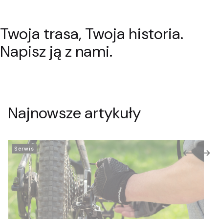
Twoja trasa, Twoja historia.
Rowery szosowe
Rowery trekingowe
Pokaż
Pokaż
Napisz ją z nami.
Najnowsze artykuły
Serwis