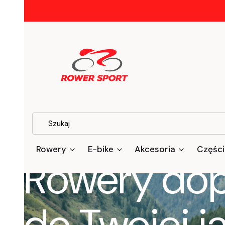
Rowery
E-bike
Akcesoria
Części
Rowery do
do Twojej j