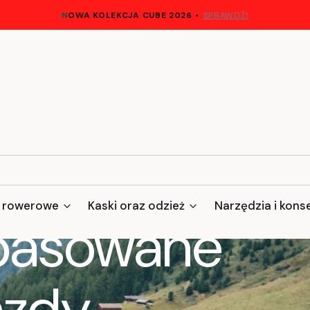
N
OWA KOLEKCJA CUBE 2026
•
SPRAWDŹ!
 rowerowe
Kaski oraz odzież
Narzędzia i kons
pasowane
azdy