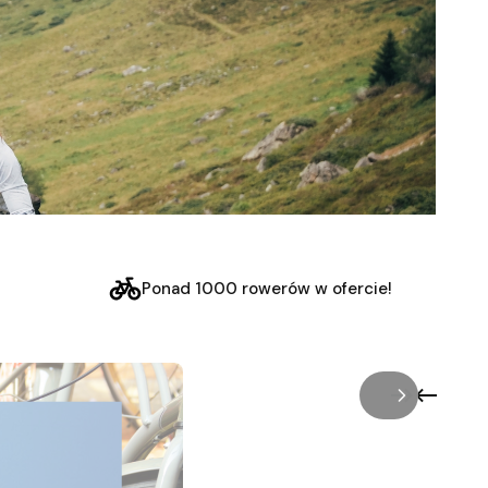
Ponad 1000 rowerów w ofercie!
/
Slajd
z