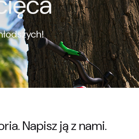
cięca
młodszych!
Rowery trekingowe
Pokaż
ria. Napisz ją z nami.