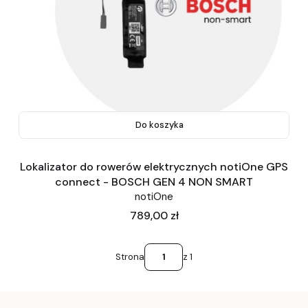
Do koszyka
Lokalizator do rowerów elektrycznych notiOne GPS
connect - BOSCH GEN 4 NON SMART
notiOne
Cena
789,00 zł
Strona
z 1