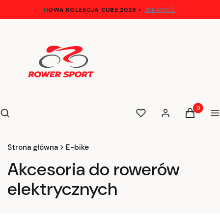
N
OWA KOLEKCJA CUBE 2026
•
SPRAWDŹ!
Otwórz wyszukiwarkę
Produkty 
Szukaj
Ulubione
Zaloguj się
Koszyk
M
Strona główna
E-bike
Akcesoria do rowerów
elektrycznych