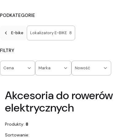
PODKATEGORIE
E-bike
Lokalizatory E-BIKE
8
FILTRY
Cena
Marka
Nowość
Koniec filtrów
Akcesoria do rowerów
elektrycznych
Produkty:
8
Lista produktów
Sortowanie: