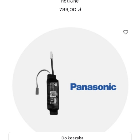
notiOne
Cena
789,00 zł
Do koszyka