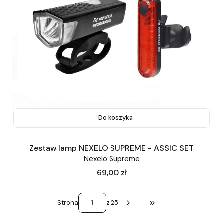
Do koszyka
Zestaw lamp NEXELO SUPREME - ASSIC SET
Nexelo Supreme
Cena
69,00 zł
Strona
z 25
Przejdź do ostatniej st