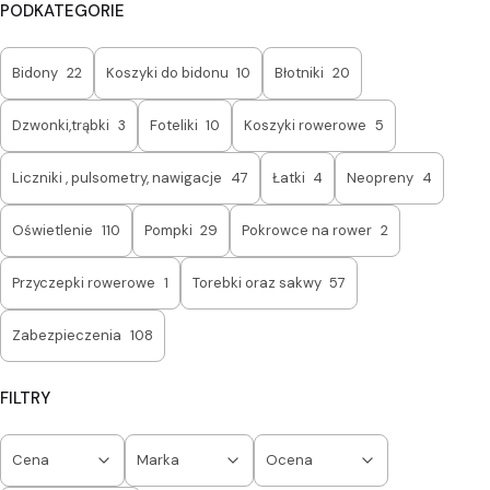
PODKATEGORIE
Bidony
22
Koszyki do bidonu
10
Błotniki
20
Dzwonki,trąbki
3
Foteliki
10
Koszyki rowerowe
5
Liczniki , pulsometry, nawigacje
47
Łatki
4
Neopreny
4
Oświetlenie
110
Pompki
29
Pokrowce na rower
2
Przyczepki rowerowe
1
Torebki oraz sakwy
57
Zabezpieczenia
108
FILTRY
Cena
Marka
Ocena