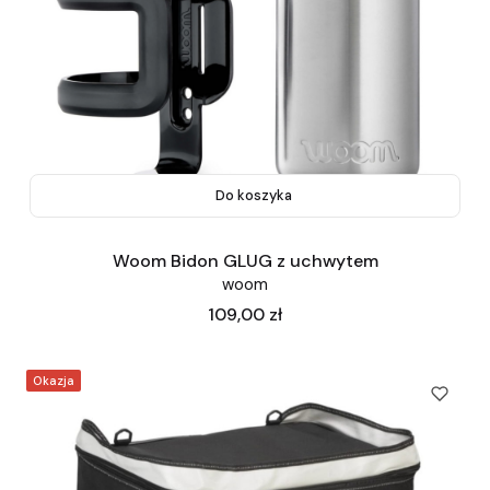
Do koszyka
Woom Bidon GLUG z uchwytem
woom
Cena
109,00 zł
Okazja