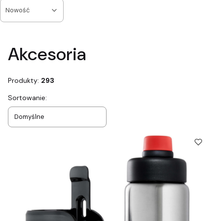
Nowość
Koniec filtrów
Akcesoria
Produkty:
293
Lista produktów
Sortowanie:
Domyślne