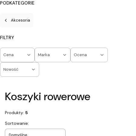
PODKATEGORIE
Akcesoria
FILTRY
Cena
Marka
Ocena
Nowość
Koniec filtrów
Koszyki rowerowe
Produkty:
5
Lista produktów
Sortowanie:
Domyślne