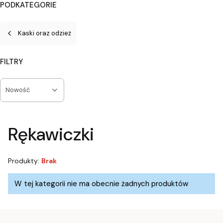
PODKATEGORIE
Kaski oraz odzież
FILTRY
Nowość
Koniec filtrów
Rękawiczki
Produkty:
Brak
Lista produktów
W tej kategorii nie ma obecnie żadnych produktów