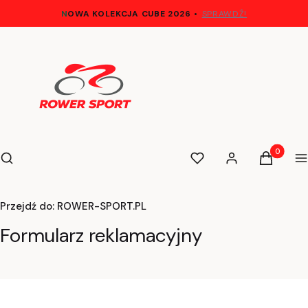
N
OWA KOLEKCJA CUBE 2026
•
SPRAWDŹ!
Otwórz wyszukiwarkę
Produkty 
Szukaj
Ulubione
Zaloguj się
Koszyk
M
Przejdź do:
ROWER-SPORT.PL
Formularz reklamacyjny