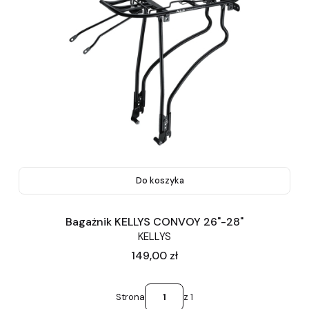
Do koszyka
Bagażnik KELLYS CONVOY 26"-28"
KELLYS
Cena
149,00 zł
Strona
z 1