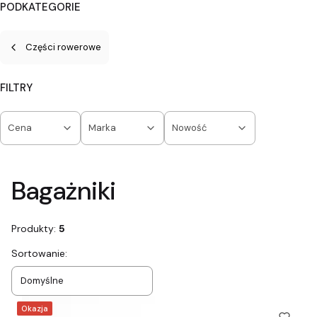
PODKATEGORIE
Części rowerowe
FILTRY
Cena
Marka
Nowość
Koniec filtrów
Bagażniki
Produkty:
5
Lista produktów
Sortowanie:
Domyślne
Okazja