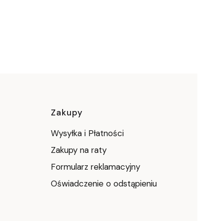
ej strony z produktami
ce
Zakupy
Wysyłka i Płatności
Zakupy na raty
Formularz reklamacyjny
Oświadczenie o odstąpieniu