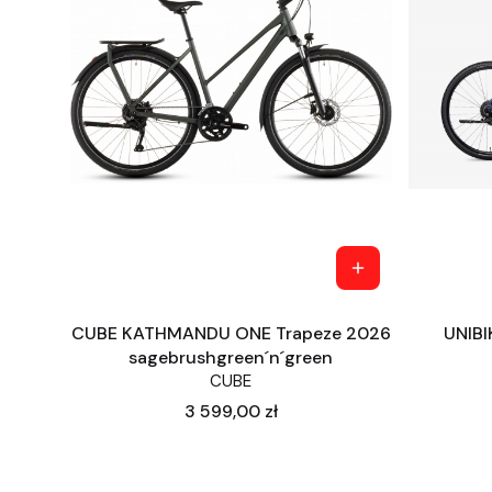
CUBE KATHMANDU ONE Trapeze 2026
UNIBI
sagebrushgreen´n´green
CUBE
Cena
3 599,00 zł