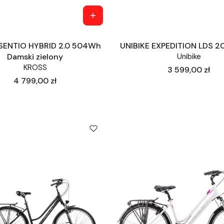
SENTIO HYBRID 2.0 504Wh
UNIBIKE EXPEDITION LDS 2
Damski zielony
Unibike
KROSS
Cena
3 599,00 zł
Cena
4 799,00 zł