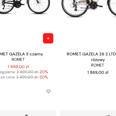
MET GAZELA 3 czarny
ROMET GAZELA 26 2 LTD 
ROMET
różowy
ROMET
1 999,00 zł
egularna:
2 499,00 zł
-20%
Cena
1 869,00 zł
sza cena:
2 499,00 zł
-20%