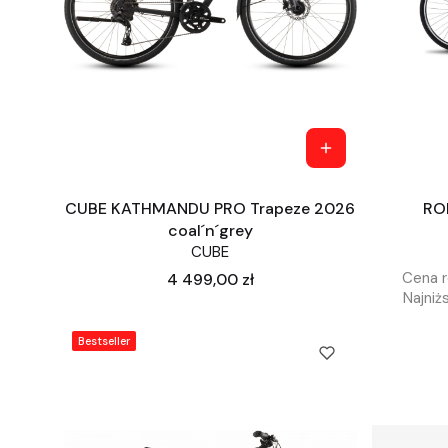
CUBE KATHMANDU PRO Trapeze 2026
RO
coal´n´grey
CUBE
Cena
Cena r
4 499,00 zł
Najniż
Bestseller