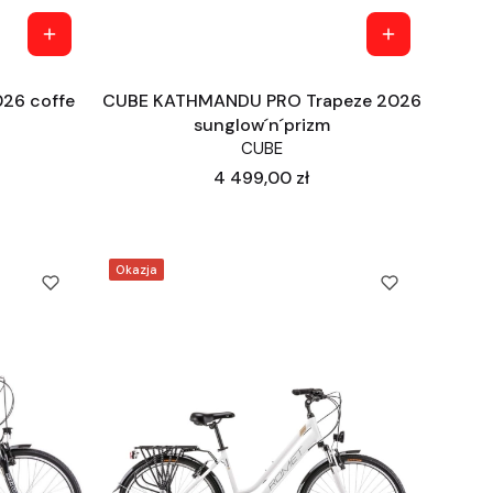
026 coffe
CUBE KATHMANDU PRO Trapeze 2026
sunglow´n´prizm
CUBE
Cena
4 499,00 zł
Okazja