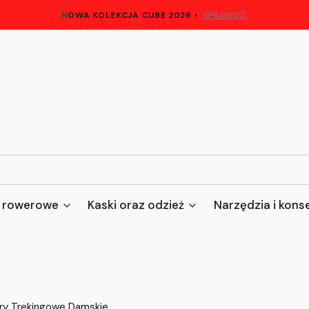
N
OWA KOLEKCJA CUBE 2026
•
SPRAWDŹ!
 rowerowe
Kaski oraz odzież
Narzędzia i kons
ry Trekingowe Damskie