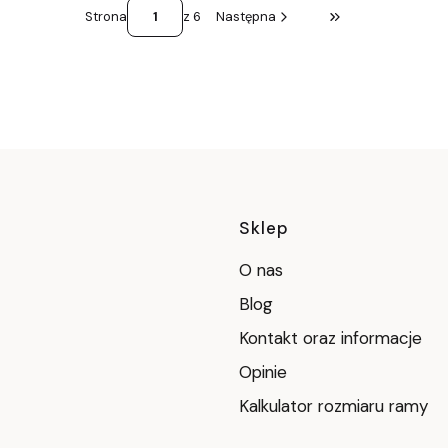
Strona
z 6
Następna
Przejdź do ostatni
Linki w stop
Sklep
O nas
Blog
Kontakt oraz informacje
Opinie
Kalkulator rozmiaru ramy