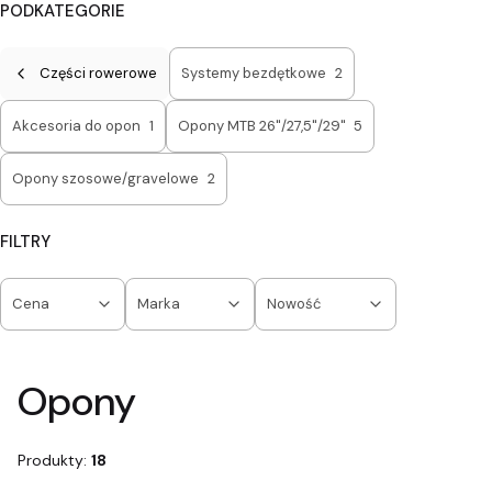
PODKATEGORIE
Części rowerowe
Systemy bezdętkowe
2
Akcesoria do opon
1
Opony MTB 26"/27,5"/29"
5
Opony szosowe/gravelowe
2
FILTRY
Cena
Marka
Nowość
Koniec filtrów
Opony
Produkty:
18