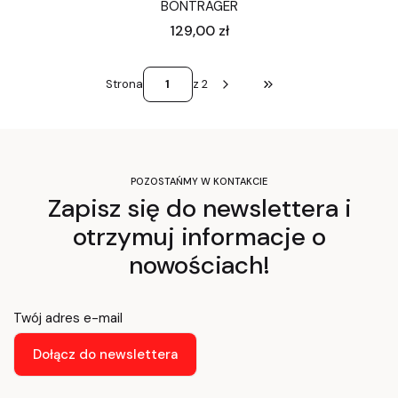
BONTRAGER
Cena
129,00 zł
Strona
z 2
Przejdź do ostatniej st
POZOSTAŃMY W KONTAKCIE
Zapisz się do newslettera i
otrzymuj informacje o
nowościach!
Twój adres e-mail
Dołącz do newslettera