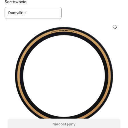
Lista produktów
Sortowanie:
Domyślne
Niedostępny