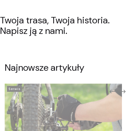
Twoja trasa, Twoja historia.
Rowery szosowe
Rowery trekingowe
Pokaż
Pokaż
Napisz ją z nami.
Najnowsze artykuły
Serwis