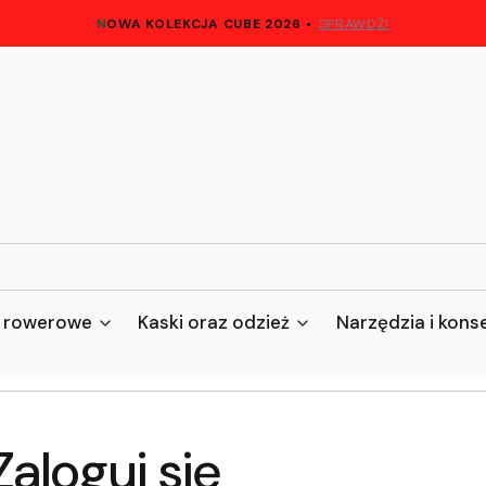
N
OWA KOLEKCJA CUBE 2026
•
SPRAWDŹ!
 rowerowe
Kaski oraz odzież
Narzędzia i kons
Zaloguj się