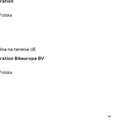
ration
Polska
na na terenie UE
ration Bikeurope BV
Polska