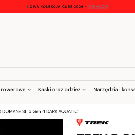
N
OWA KOLEKCJA CUBE 2026
•
SPRAWDŹ!
 rowerowe
Kaski oraz odzież
Narzędzia i kons
K DOMANE SL 5 Gen 4 DARK AQUATIC