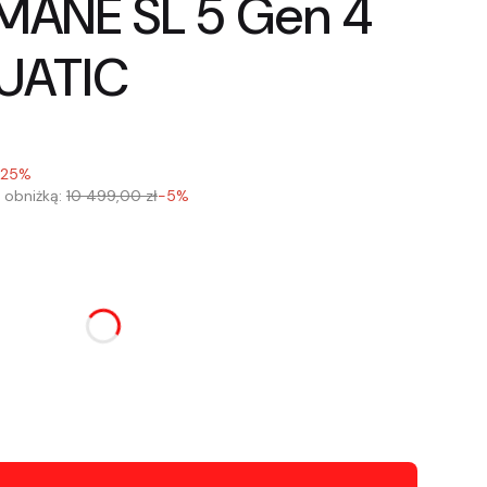
MANE SL 5 Gen 4
UATIC
-25%
 obniżką:
10 499,00 zł
-5%
u:
różnić się ceną