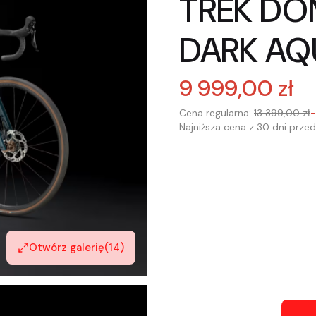
TREK DO
DARK AQ
9 999,00 zł
Cena regularna:
13 399,00 zł
Najniższa cena z 30 dni przed
Wybierz wariant produkt
Poszczególne warianty mogą 
*
Wybór rozmiaru ramy
Otwórz galerię
(14)
Wybierz