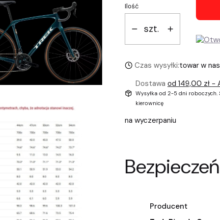
Ilość
szt.
Czas wysyłki:
towar w na
Dostawa
od 149,00 zł
- 
Wysyłka od 2-5 dni roboczych. S
kierownicę
na wyczerpaniu
Bezpieczeń
Producent