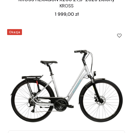
KROSS
Cena
1 999,00 zł
Okazja