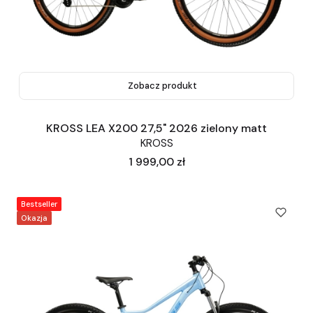
Zobacz produkt
KROSS LEA X200 27,5" 2026 zielony matt
KROSS
Cena
1 999,00 zł
Bestseller
Okazja