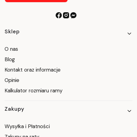
Linki w stopce
Sklep
O nas
Blog
Kontakt oraz informacje
Opinie
Kalkulator rozmiaru ramy
Zakupy
Wysyłka i Płatności
Zakupy na raty