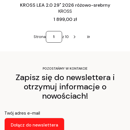
KROSS LEA 2.0 29" 2026 różowo-srebrny
KROSS
Cena
1 899,00 zł
Strona
z 10
Przejdź do ostatniej st
POZOSTAŃMY W KONTAKCIE
Zapisz się do newslettera i
otrzymuj informacje o
nowościach!
Twój adres e-mail
Dołącz do newslettera