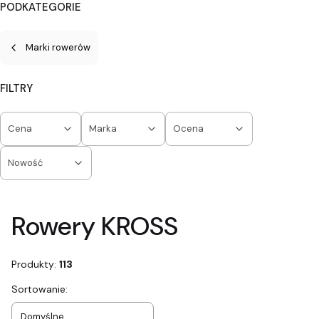
PODKATEGORIE
Marki rowerów
FILTRY
Cena
Marka
Ocena
Nowość
Koniec filtrów
Rowery KROSS
Produkty:
113
Lista produktów
Sortowanie:
Domyślne