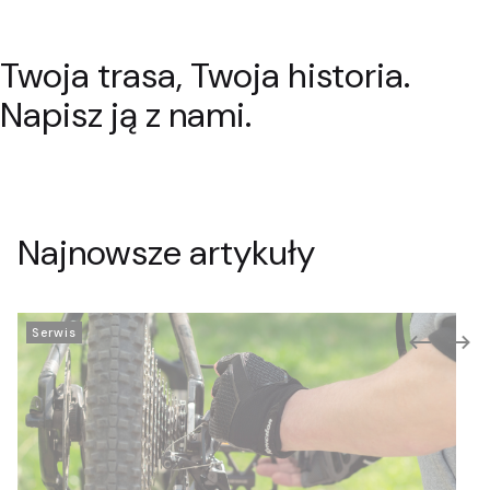
Twoja trasa, Twoja historia.
Rowery szosowe
Rowery trekingowe
Pokaż
Pokaż
Napisz ją z nami.
Najnowsze artykuły
Serwis