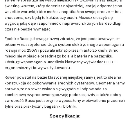
świetnie sprawdza się wśród miejskich skrzyżowań z sygnalizacją
świetlną. Atutem, który docenisz najbardziej, jest jej odporność na
wszelkie warunki, które możesz napotkać na swojej drodze — bez
znaczenia, czy będą to kałuże, czy piach. Możesz cieszyć się
wygodą, jaką daje i zapomnieć o naprawach, których bardzo długi
czas nie będzie wymagać.
Ecobike Basic już swoją nazwą zdradza, że jest podstawowym e-
bikiem w naszej ofercie. Jego system elektrycznego wspomagania
rozwija moc 250W i pozwala mknąć przez miasto 25 km/h. Silnik
mieści się w piaście przedniego koła, a bateria na bagażniku.
Obsługę wspomagania umożliwia klasyczny wyświetlacz LED –
ergonomiczny i łatwy w użytkowaniu.
Rower powstał na bazie klasycznej miejskiej ramy i jest to idealna
konstrukcja do pokonywania średnich dystansów. Geometria ramy
sprawia, że na rower wsiada się wygodnie i odpowiada za
komfortową, wyprostowaną pozycję podczas jazdy, a także dobrą
zwrotność. Basic jest seryjnie wyposażony w oświetlenie przednie i
tylne oraz praktyczny bagażnik i błotniki.
Specyfikacja: