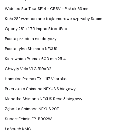
Widelec SunTour SF14－CR8V－P skok 63 mm
Koło 28" wzmacniane trójkomorowe szprychy Sapim
Opony 28" x 1.75 Impac StreetPac
Piasta przednia nie dotyczy
Piasta tylna Shimano NEXUS
Kierownica Promax 600 mm 25.4
Chwyty Velo VLG 519AD2
Hamulce Promax TX－117 V-brakes
Przerzutka Shimano NEXUS 3 biegowy
Manetka Shimano NEXUS Revo 3 biegowy
Zębatka Shimano NEXUS 20T
Suport Feimin FP-B902W
Łańcuch KMC