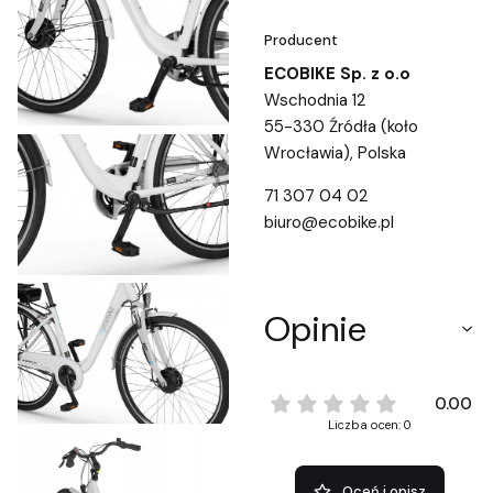
Producent
ECOBIKE Sp. z o.o
Wschodnia 12
55-330 Źródła (koło
Wrocławia), Polska
71 307 04 02
biuro@ecobike.pl
Opinie
0.00
Liczba ocen: 0
Oceń i opisz