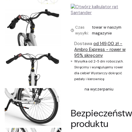
Czas
towar w naszym
wysyłki:
magazynie
Dostawa
od 149,00 zł
-
Ambro Express - rower w
95% skręcony
Wysyłka od 2-5 dni roboczych.
Skręcimy i wyregulujemy rower
dla ciebie! Wystarczy dokręcić
pedały i kierownicę
na wyczerpaniu
Bezpieczeńst
produktu