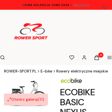
N
OWA KOLEKCJA CUBE 2026
•
SPRAWDŹ!
Otwórz wyszukiwarkę
Produkty 
Szukaj
Ulubione
Zaloguj się
Koszyk
M
ROWER-SPORT.PL
E-bike
Rowery elektryczne miejskie
ECOBIKE
BASIC
Otwórz galerię
(11)