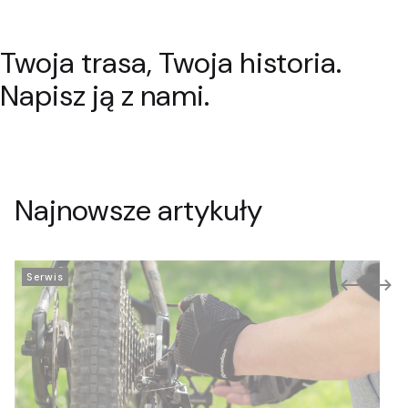
Twoja trasa, Twoja historia.
Rowery szosowe
Rowery trekingowe
Pokaż
Pokaż
Napisz ją z nami.
Najnowsze artykuły
Serwis