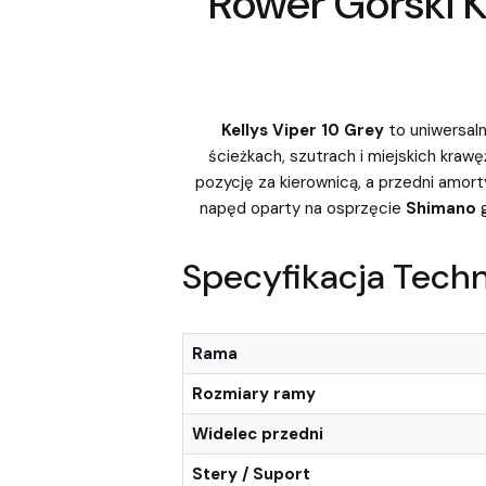
Rower Górski K
Kellys Viper 10 Grey
to uniwersal
ścieżkach, szutrach i miejskich kraw
pozycję za kierownicą, a przedni amor
napęd oparty na osprzęcie
Shimano
g
Specyfikacja Techn
Rama
Rozmiary ramy
Widelec przedni
Stery / Suport