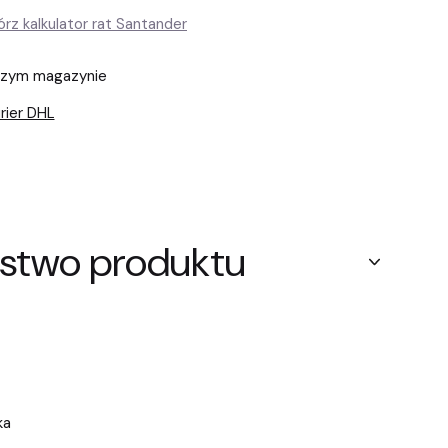
szym magazynie
rier DHL
stwo produktu
ka