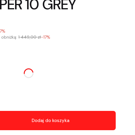
IPER 10 GREY
17%
 obniżką:
1 449,00 zł
-17%
u:
różnić się ceną
Dodaj do koszyka