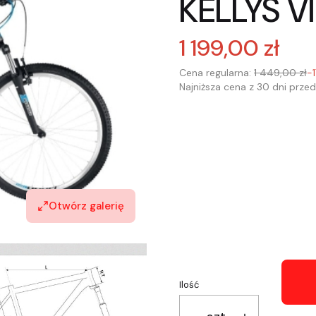
KELLYS V
1 199,00 zł
Cena regularna:
1 449,00 zł
-
Najniższa cena z 30 dni przed
Wybierz wariant produkt
Poszczególne warianty mogą 
*
Wybór rozmiaru ramy
Otwórz galerię
Wybierz
Ilość