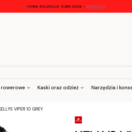
N
OWA KOLEKCJA CUBE 2026
•
SPRAWDŹ!
 rowerowe
Kaski oraz odzież
Narzędzia i kons
KELLYS VIPER 10 GREY