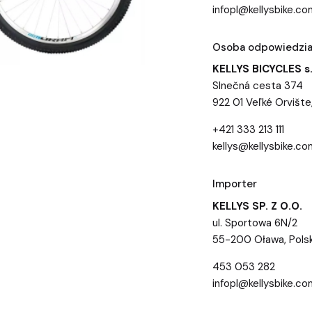
infopl@kellysbike.co
Osoba odpowiedzial
KELLYS BICYCLES s.
Slnečná cesta 374
922 01 Veľké Orvište
+421 333 213 111
kellys@kellysbike.co
Importer
KELLYS SP. Z O.O.
ul. Sportowa 6N/2
55-200 Oława, Pols
453 053 282
infopl@kellysbike.co