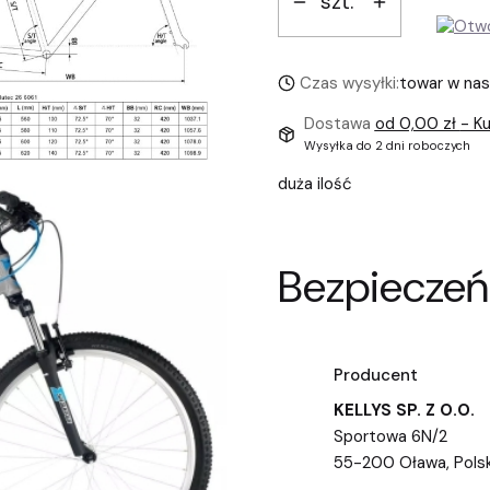
szt.
Czas wysyłki:
towar w na
Dostawa
od 0,00 zł
- Ku
Wysyłka do 2 dni roboczych
duża ilość
Bezpieczeń
Producent
KELLYS SP. Z O.O.
Sportowa 6N/2
55-200 Oława, Pols