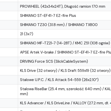
PROWHEEL (42x34x24T), Długość ramion 170 mm
SHIMANO ST-EF41-7 EZ-fire Plus
SHIMANO TZ30 (31.8 mm) / SHIMANO TX800
21 (3x7)
SHIMANO MF-TZ21-7 (14-28T) / KMC Z51 (108 ogniw)
APSE Artek V-brake / SHIMANO ST-EF41-7 EZ-fire Pl
DRIVING Force SCS (SlickCableSystem)
KLS Drive (32 otwory) / KLS Draft 559x19 (32 otwory)
Stalowe U.P.C. / KLS Attack 54-559 (26x2.10″)
Stalowa RiseBar (25.4 mm, szerokość 640 mm) / KALL
mm)
KLS Advancer / KLS DriveLine / KALLOY (27.2 mm, dł