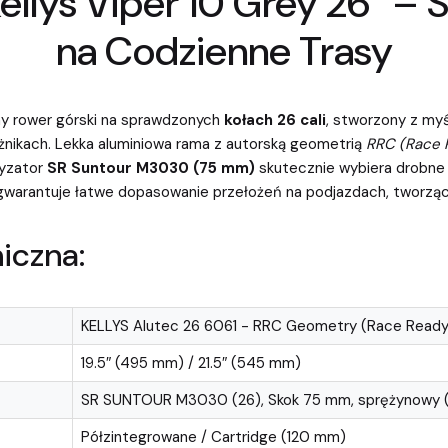
ellys Viper 10 Grey 26″ –
na Codzienne Trasy
ny rower górski na sprawdzonych
kołach 26 cali
, stworzony z myś
ężnikach. Lekka aluminiowa rama z autorską geometrią
RRC (Race 
tyzator
SR Suntour M3030 (75 mm)
skutecznie wybiera drobne 
warantuje łatwe dopasowanie przełożeń na podjazdach, tworząc 
iczna:
KELLYS Alutec 26 6061 - RRC Geometry (Race Read
19.5″ (495 mm) / 21.5″ (545 mm)
SR SUNTOUR M3030 (26), Skok 75 mm, sprężynowy (c
Półzintegrowane / Cartridge (120 mm)