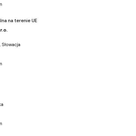
m
na na terenie UE
r.o.
, Słowacja
m
ka
m