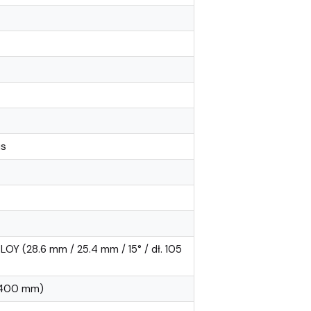
us
OY (28.6 mm / 25.4 mm / 15° / dł. 105
. 400 mm)