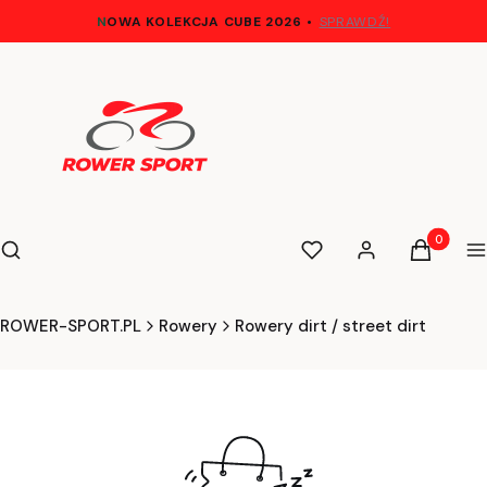
N
OWA KOLEKCJA CUBE 2026
•
SPRAWDŹ!
Otwórz wyszukiwarkę
Produkty 
Szukaj
Ulubione
Zaloguj się
Koszyk
M
ROWER-SPORT.PL
Rowery
Rowery dirt / street dirt