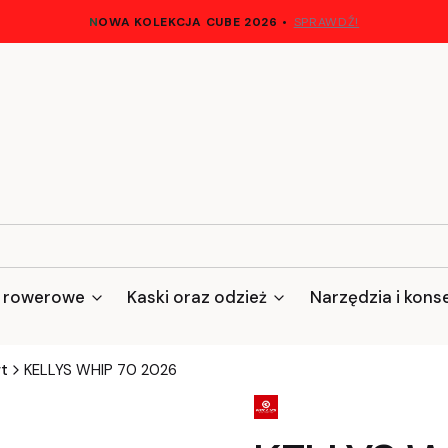
N
OWA KOLEKCJA CUBE 2026
•
SPRAWDŹ!
 rowerowe
Kaski oraz odzież
Narzędzia i kons
rt
KELLYS WHIP 70 2026