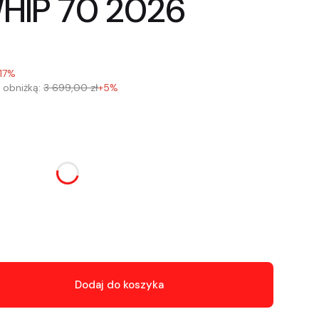
HIP 70 2026
17%
 obniżką:
3 699,00 zł
+5%
u:
różnić się ceną
Dodaj do koszyka