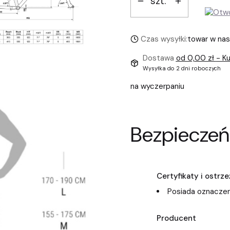
szt.
Czas wysyłki:
towar w na
Dostawa
od 0,00 zł
- Ku
Wysyłka do 2 dni roboczych
na wyczerpaniu
Bezpieczeń
Certyfikaty i ostr
Posiada oznaczen
Producent