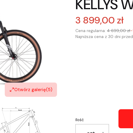
KELLYS W
3 899,00 zł
Cena regularna:
4 699,00 zł
-
Najniższa cena z 30 dni przed
Wybierz wariant produkt
Poszczególne warianty mogą 
*
Wybór rozmiaru ramy
Otwórz galerię
(5)
Wybierz
Ilość