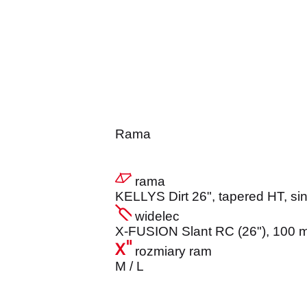
Rama
rama
KELLYS Dirt 26", tapered HT, si
widelec
X-FUSION Slant RC (26"), 100 m
rozmiary ram
M / L