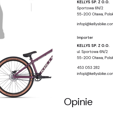
KELLYS SP. Z O.O.
Sportowa 6N/2
55-200 Oława, Pols
infopl@kellysbike.co
Importer
KELLYS SP. Z O.O.
ul. Sportowa 6N/2
55-200 Oława, Pols
453 053 282
infopl@kellysbike.co
Opinie