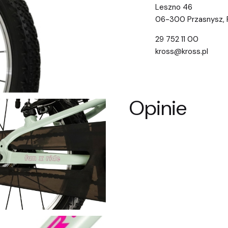
Leszno 46
06-300 Przasnysz, 
29 752 11 00
kross@kross.pl
Opinie