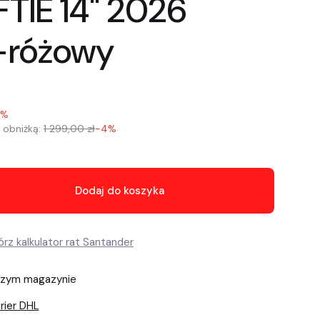
FTIE 14" 2026
-różowy
1%
 obniżką:
1 299,00 zł
-4%
Dodaj do koszyka
szym magazynie
rier DHL