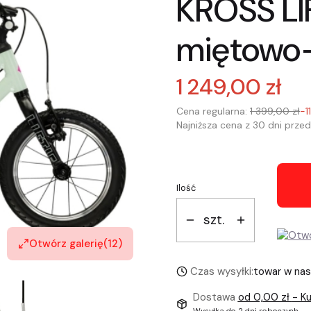
KROSS LI
miętowo
1 249,00 zł
Cena regularna:
1 399,00 zł
-1
Najniższa cena z 30 dni przed
Ilość
szt.
Otwórz galerię
(12)
Czas wysyłki:
towar w na
Dostawa
od 0,00 zł
- Ku