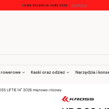
N
OWA KOLEKCJA CUBE 2026
•
SPRAWDŹ!
 rowerowe
Kaski oraz odzież
Narzędzia i kons
SS LIFTIE 14" 2026 miętowo-różowy