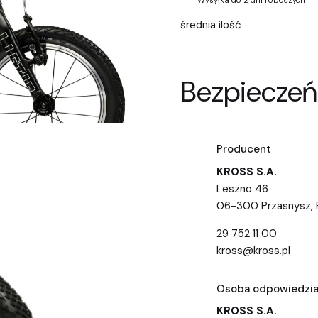
Wysyłka do 2 dni roboczych
średnia ilość
Bezpieczeń
Producent
KROSS S.A.
Leszno 46
06-300 Przasnysz, 
29 752 11 00
kross@kross.pl
Osoba odpowiedzial
KROSS S.A.