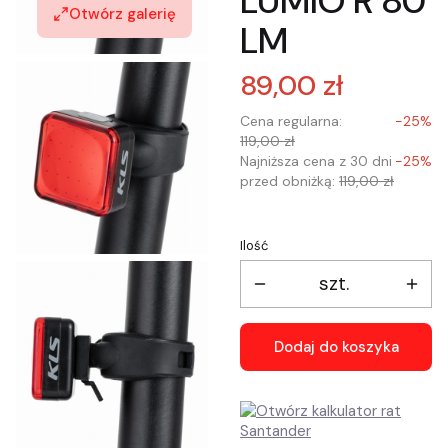
LUMIO R 80
Otwórz galerię
LM
89,00 zł
Cena regularna:
-25%
119,00 zł
Najniższa cena z 30 dni
-25%
przed obniżką:
119,00 zł
Ilość
szt.
Dodaj do koszyka