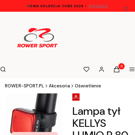
N
OWA KOLEKCJA CUBE 2026
•
SPRAWDŹ!
Otwórz wyszukiwarkę
Produkty 
Szukaj
Ulubione
Zaloguj się
Koszyk
M
ROWER-SPORT.PL
Akcesoria
Oświetlenie
Lampa tył
KELLYS