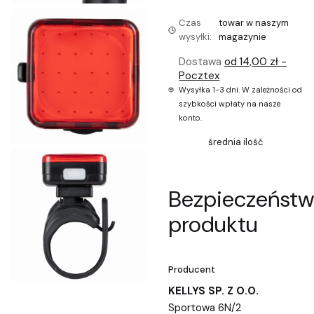
Czas
towar w naszym
wysyłki:
magazynie
Dostawa
od 14,00 zł
-
Pocztex
Wysyłka 1-3 dni. W zależności od
szybkości wpłaty na nasze
konto.
średnia ilość
Bezpieczeńst
produktu
Producent
KELLYS SP. Z O.O.
Sportowa 6N/2