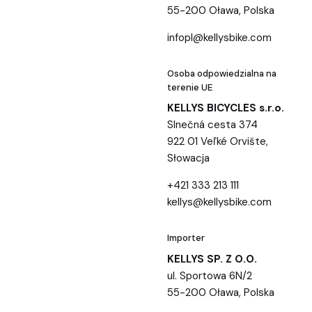
55-200 Oława, Polska
infopl@kellysbike.com
Osoba odpowiedzialna na
terenie UE
KELLYS BICYCLES s.r.o.
Slnečná cesta 374
922 01 Veľké Orvište,
Słowacja
+421 333 213 111
kellys@kellysbike.com
Importer
KELLYS SP. Z O.O.
ul. Sportowa 6N/2
55-200 Oława, Polska