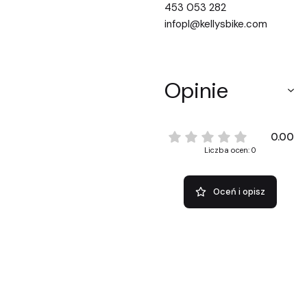
453 053 282
infopl@kellysbike.com
Opinie
0.00
Liczba ocen: 0
Oceń i opisz