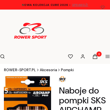
N
OWA KOLEKCJA CUBE 2026
•
SPRAWDŹ!
Otwórz wyszukiwarkę
Produkty 
Szukaj
Ulubione
Zaloguj się
Koszyk
M
ROWER-SPORT.PL
Akcesoria
Pompki
Naboje do
pompki SKS