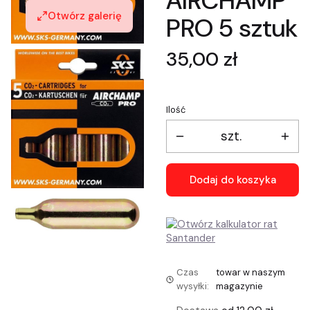
AIRCHAMP
Otwórz galerię
PRO 5 sztuk
Cena
35,00 zł
Ilość
szt.
Dodaj do koszyka
Czas
towar w naszym
wysyłki:
magazynie