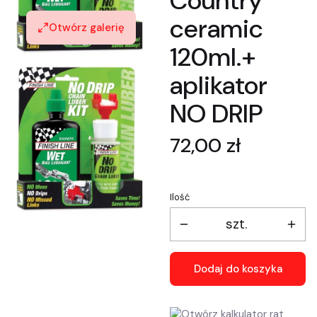
Country
ceramic
Otwórz galerię
120ml.+
aplikator
NO DRIP
Cena
72,00 zł
Ilość
szt.
Dodaj do koszyka