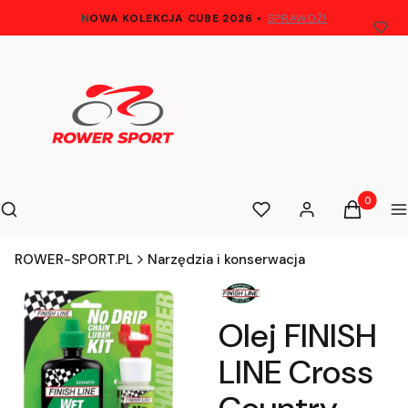
N
OWA KOLEKCJA CUBE 2026
•
SPRAWDŹ!
Otwórz wyszukiwarkę
Produkty 
Szukaj
Ulubione
Zaloguj się
Koszyk
M
ROWER-SPORT.PL
Narzędzia i konserwacja
Olej FINISH
LINE Cross