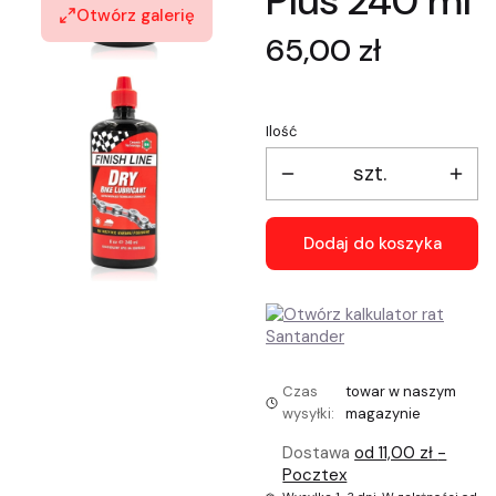
Plus 240 ml
Otwórz galerię
Cena
65,00 zł
Ilość
szt.
Dodaj do koszyka
Czas
towar w naszym
wysyłki:
magazynie
Dostawa
od 11,00 zł
-
Pocztex