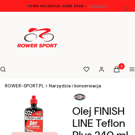
N
OWA KOLEKCJA CUBE 2026
•
SPRAWDŹ!
Otwórz wyszukiwarkę
Produkty 
Szukaj
Ulubione
Zaloguj się
Koszyk
M
ROWER-SPORT.PL
Narzędzia i konserwacja
Olej FINISH
LINE Teflon