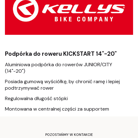
Podpórka do roweru KICKSTART 14"-20"
Aluminiowa podpórka do rowerów JUNIOR/CITY
(14"-20")
Posiada gumow
ą wyści
ó
łkę, by chronić ramę i lepiej
podtrzymywać rower
Regulowalna długość st
ópki
Montowana w centralnej cz
ęści za supportem
POZOSTAŃMY W KONTAKCIE