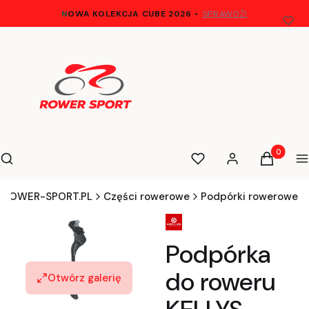
N
OWA KOLEKCJA CUBE 2026
•
SPRAWDŹ!
Otwórz wyszukiwarkę
Produkty 
Szukaj
Ulubione
Zaloguj się
Koszyk
M
ROWER-SPORT.PL
Części rowerowe
Podpórki rowerowe
Podpórka
do roweru
Otwórz galerię