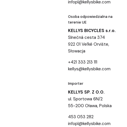
infopl@kellysbike.com
Osoba odpowiedzialna na
terenie UE
KELLYS BICYCLES s.r.o.
Slnečná cesta 374
922 01 Veľké Orvište,
Słowacja
+421 333 213 111
kellys@kellysbike.com
Importer
KELLYS SP. Z O.O.
ul. Sportowa 6N/2
55-200 Oława, Polska
453 053 282
infopl@kellysbike.com