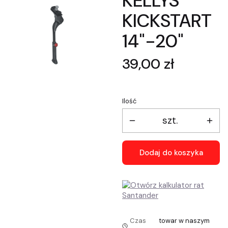
KELLYS
KICKSTART
14"-20"
Cena
39,00 zł
Ilość
szt.
Dodaj do koszyka
Czas
towar w naszym