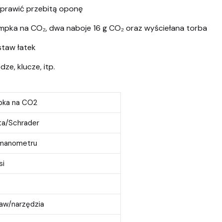
aprawić przebitą oponę
ompka na CO₂, dwa naboje 16 g CO₂ oraz wyściełana torba
staw łatek
ze, klucze, itp.
ka na CO2
ta/Schrader
manometru
si
aw/narzędzia