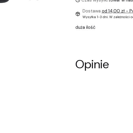
Czas wysyłki:
towar w na
Dostawa
od 14,00 zł
- P
Wysyłka 1-3 dni. W zależności 
duża ilość
Opinie