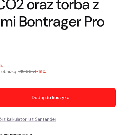
O2 oraz torba z
ami Bontrager Pro
2%
 obniżką:
219,00 zł
-18%
Dodaj do koszyka