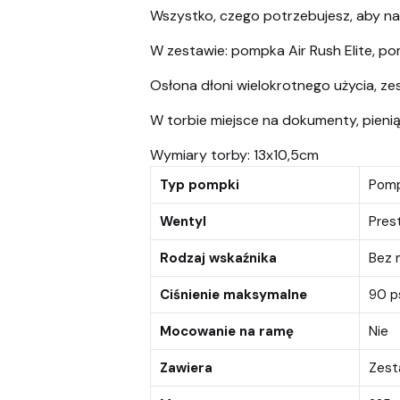
Wszystko, czego potrzebujesz, aby n
W zestawie: pompka Air Rush Elite, p
Osłona dłoni wielokrotnego użycia, ze
W torbie miejsce na dokumenty, pieniąd
Wymiary torby: 13x10,5cm
Typ pompki
Pomp
Wentyl
Pres
Rodzaj wskaźnika
Bez 
Ciśnienie maksymalne
90 p
Mocowanie na ramę
Nie
Zawiera
Zest