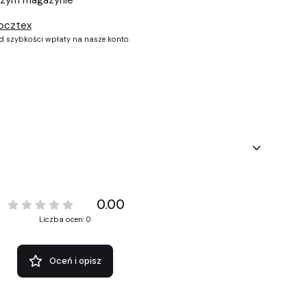
szym magazynie
ocztex
od szybkości wpłaty na nasze konto.
0.00
Liczba ocen: 0
Oceń i opisz