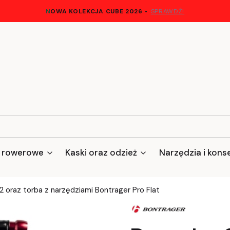
N
OWA KOLEKCJA CUBE 2026
•
SPRAWDŹ!
 rowerowe
Kaski oraz odzież
Narzędzia i kons
oraz torba z narzędziami Bontrager Pro Flat