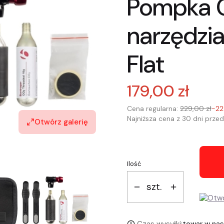
Pompka C
narzędzi
Flat
179,00 zł
Cena regularna:
229,00 zł
-2
Najniższa cena z 30 dni przed
Otwórz galerię
Ilość
szt.