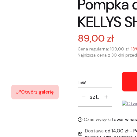
Pompka d
KELLYS 
89,00 zł
Cena regularna:
109,00 zł
-18
Najniższa cena z 30 dni przed
Ilość
Otwórz galerię
szt.
Czas wysyłki:
towar w na
Dostawa
od 14,00 zł
- P