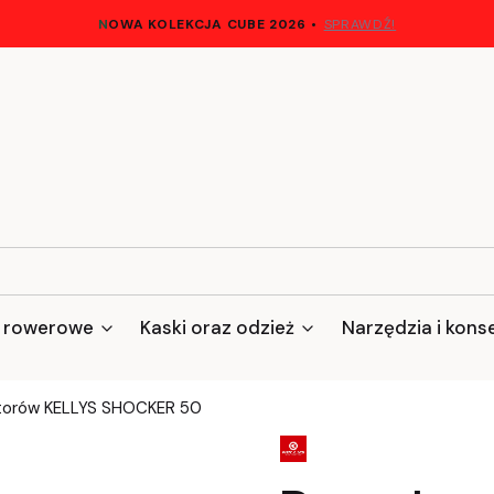
N
OWA KOLEKCJA CUBE 2026
•
SPRAWDŹ!
 rowerowe
Kaski oraz odzież
Narzędzia i kons
torów KELLYS SHOCKER 50