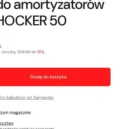
o amortyzatorów
SHOCKER 50
%
 obniżką:
109,00 zł
-18%
Dodaj do koszyka
szym magazynie
ocztex