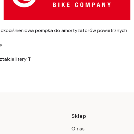
okociśnieniowa pompka do amortyzatorów powietrznych
y
ałcie litery T
Linki w stop
Sklep
O nas