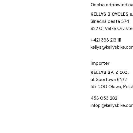
Osoba odpowiedzial
KELLYS BICYCLES s.
Slnečná cesta 374
922 01 Veľké Orvište
+421 333 213 111
kellys@kellysbike.co
Importer
KELLYS SP. Z O.O.
ul. Sportowa 6N/2
55-200 Oława, Pols
453 053 282
infopl@kellysbike.co