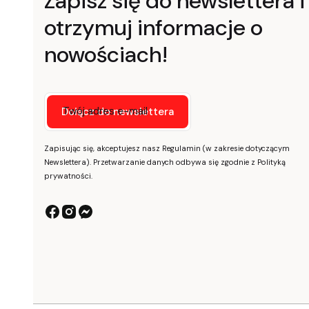
Zapisz się do newslettera i
otrzymuj informacje o
nowościach!
Twój adres e-mail
Dołącz do newslettera
Zapisując się, akceptujesz nasz Regulamin (w zakresie dotyczącym
Newslettera). Przetwarzanie danych odbywa się zgodnie z Polityką
prywatności.