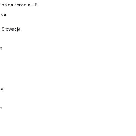
na na terenie UE
r.o.
, Słowacja
m
ka
m