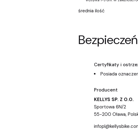
Wysyłka 1-3 dni. W zależności 
średnia ilość
Bezpieczeń
Certyfikaty i ostr
Posiada oznaczen
Producent
KELLYS SP. Z O.O.
Sportowa 6N/2
55-200 Oława, Pols
infopl@kellysbike.co