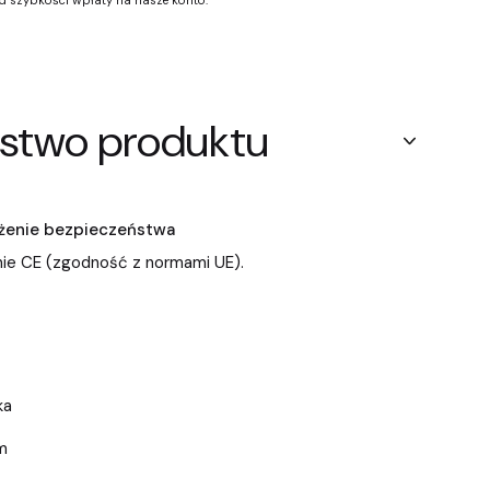
od szybkości wpłaty na nasze konto.
stwo produktu
zeżenie bezpieczeństwa
ie CE (zgodność z normami UE).
ka
m