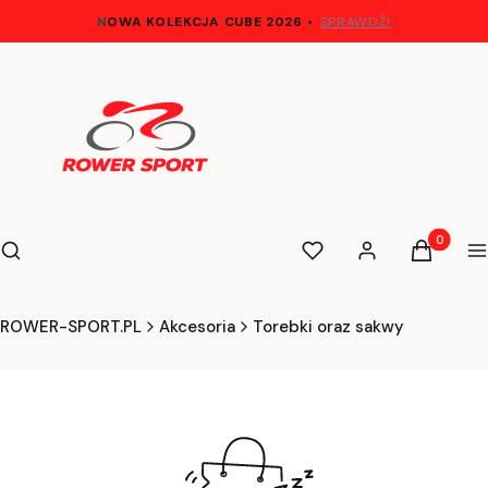
N
OWA KOLEKCJA CUBE 2026
•
SPRAWDŹ!
Otwórz wyszukiwarkę
Produkty 
Szukaj
Ulubione
Zaloguj się
Koszyk
M
ROWER-SPORT.PL
Akcesoria
Torebki oraz sakwy