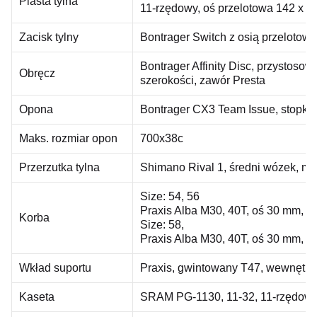
Piasta tylna
11-rzędowy, oś przelotowa 142 x 
Zacisk tylny
Bontrager Switch z osią przeloto
Bontrager Affinity Disc, przystos
Obręcz
szerokości, zawór Presta
Opona
Bontrager CX3 Team Issue, stopka 
Maks. rozmiar opon
700x38c
Przerzutka tylna
Shimano Rival 1, średni wózek, ma
Size: 54, 56
Praxis Alba M30, 40T, oś 30 mm, 1
Korba
Size: 58,
Praxis Alba M30, 40T, oś 30 mm, 1
Wkład suportu
Praxis, gwintowany T47, wewnętrz
Kaseta
SRAM PG-1130, 11-32, 11-rzędow