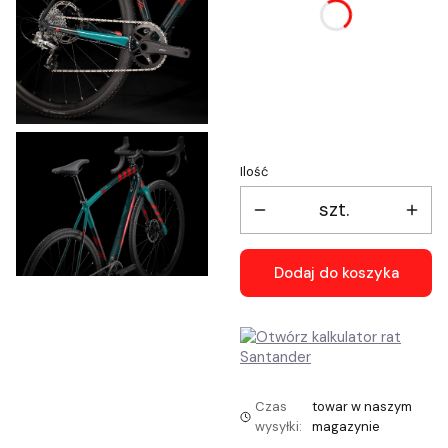
mogą różnić się ceną
*
Wybór rozmiaru ramy
Wybierz
Ilość
szt.
Dodaj do koszyka
Czas
towar w naszym
wysyłki:
magazynie