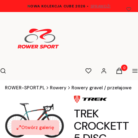
N
OWA KOLEKCJA CUBE 2026
•
SPRAWDŹ!
Otwórz wyszukiwarkę
Produkty 
Szukaj
Ulubione
Zaloguj się
Koszyk
M
ROWER-SPORT.PL
Rowery
Rowery gravel / przełajowe
TREK
CROCKETT
Otwórz galerię