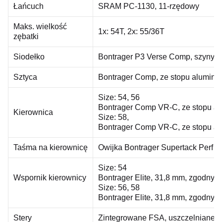
Łańcuch
SRAM PC-1130, 11-rzędowy
Maks. wielkość
1x: 54T, 2x: 55/36T
zębatki
Siodełko
Bontrager P3 Verse Comp, szyny s
Sztyca
Bontrager Comp, ze stopu alumini
Size: 54, 56
Bontrager Comp VR-C, ze stopu al
Kierownica
Size: 58,
Bontrager Comp VR-C, ze stopu al
Taśma na kierownicę
Owijka Bontrager Supertack Perf
Size: 54
Wspornik kierownicy
Bontrager Elite, 31,8 mm, zgodny z
Size: 56, 58
Bontrager Elite, 31,8 mm, zgodny z
Stery
Zintegrowane FSA, uszczelniane ło