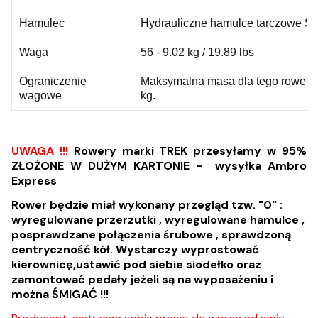
Hamulec
Hydrauliczne hamulce tarczowe S
Waga
56 - 9.02 kg / 19.89 lbs
Ograniczenie
Maksymalna masa dla tego roweru 
wagowe
kg.
UWAGA !!!
Rowery marki TREK przesyłamy w 95%
ZŁOŻONE W DUŻYM KARTONIE - wysyłka Ambro
Express
Rower będzie miał wykonany przegląd tzw. "0" :
wyregulowane przerzutki , wyregulowane hamulce ,
posprawdzane połączenia śrubowe , sprawdzoną
centryczność kół. Wystarczy wyprostować
kierownicę,ustawić pod siebie siodełko oraz
zamontować pedały jeżeli są na wyposażeniu i
można ŚMIGAĆ !!!