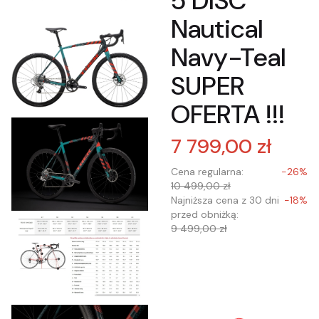
5 DISC
Nautical
Navy-Teal
SUPER
OFERTA !!!
7 799,00 zł
Cena regularna:
-26%
10 499,00 zł
Najniższa cena z 30 dni
-18%
przed obniżką:
9 499,00 zł
Wybierz wariant
produktu:
Poszczególne warianty