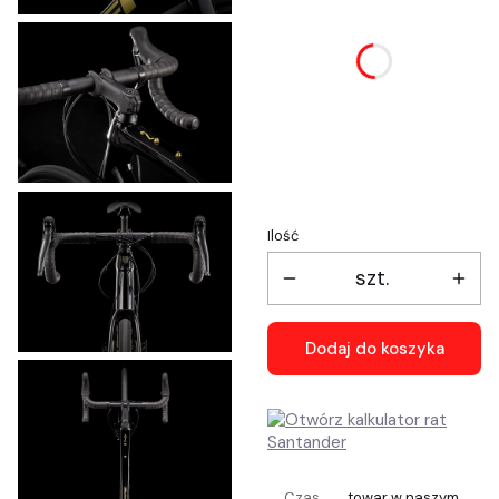
Poszczególne warianty
mogą różnić się ceną
*
Wybór rozmiaru ramy
Wybierz
Ilość
szt.
Dodaj do koszyka
Czas
towar w naszym