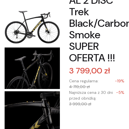
AL 2 DISC
Trek
Black/Carbo
Smoke
SUPER
OFERTA !!!
3 799,00 zł
Cena regularna:
-19%
4 719,00 zł
Najniższa cena z 30 dni
-5%
przed obniżką:
3 999,00 zł
Wybierz wariant
produktu: