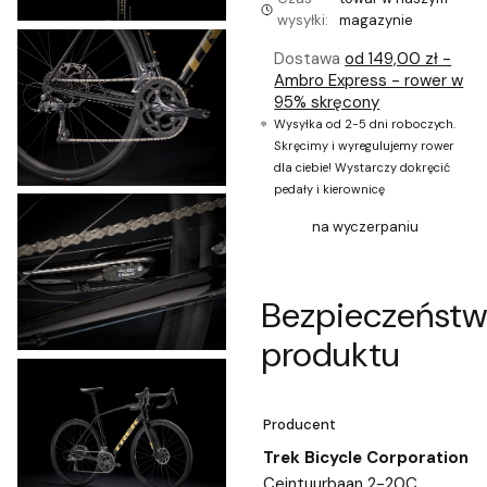
wysyłki:
magazynie
Dostawa
od 149,00 zł
-
Ambro Express - rower w
95% skręcony
Wysyłka od 2-5 dni roboczych.
Skręcimy i wyregulujemy rower
dla ciebie! Wystarczy dokręcić
pedały i kierownicę
na wyczerpaniu
Bezpieczeńst
produktu
Producent
Trek Bicycle Corporation
Ceintuurbaan 2-20C