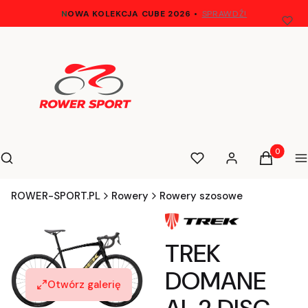
N
OWA KOLEKCJA CUBE 2026
•
SPRAWDŹ!
Otwórz wyszukiwarkę
Produkty 
Szukaj
Ulubione
Zaloguj się
Koszyk
M
ROWER-SPORT.PL
Rowery
Rowery szosowe
TREK
DOMANE
Otwórz galerię