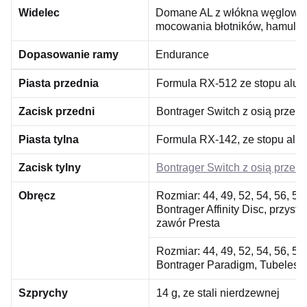
Widelec
Domane AL z włókna węgloweg
mocowania błotników, hamulce 
Dopasowanie ramy
Endurance
Piasta przednia
Formula RX-512 ze stopu alumi
Zacisk przedni
Bontrager Switch z osią przel
Piasta tylna
Formula RX-142, ze stopu alum
Zacisk tylny
Bontrager Switch z osią przel
Obręcz
Rozmiar:
44, 49, 52, 54, 56, 58
Bontrager Affinity Disc, przy
zawór Presta
Rozmiar:
44, 49, 52, 54, 56, 58
Bontrager Paradigm, Tubeless 
Szprychy
14 g, ze stali nierdzewnej