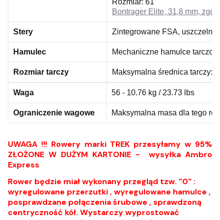
Rozmiar:
61
Bontrager Elite, 31,8 mm, zgod
Stery
Zintegrowane FSA, uszczelnian
Hamulec
Mechaniczne hamulce tarczowe
Rozmiar tarczy
Maksymalna średnica tarczy: 16
Waga
56 - 10.76 kg / 23.73 lbs
Ograniczenie wagowe
Maksymalna masa dla tego row
UWAGA !!! Rowery marki TREK przesyłamy w 95%
ZŁOŻONE W DUŻYM KARTONIE - wysyłka Ambro
Express
Rower będzie miał wykonany przegląd tzw. "0" :
wyregulowane przerzutki , wyregulowane hamulce ,
posprawdzane połączenia śrubowe , sprawdzoną
centryczność kół. Wystarczy wyprostować