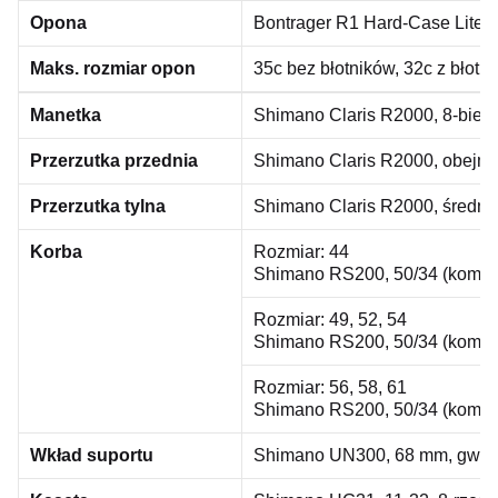
Opona
Bontrager R1 Hard-Case Lite, st
Maks. rozmiar opon
35c bez błotników, 32c z błotn
Manetka
Shimano Claris R2000, 8-bie
Przerzutka przednia
Shimano Claris R2000, obejm
Przerzutka tylna
Shimano Claris R2000, średni
Korba
Rozmiar:
44
Shimano RS200, 50/34 (kompa
Rozmiar:
49, 52, 54
Shimano RS200, 50/34 (kompa
Rozmiar:
56, 58, 61
Shimano RS200, 50/34 (kompa
Wkład suportu
Shimano UN300, 68 mm, gwint