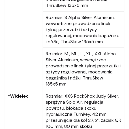
ThruSkew 135x5 mm
Rozmiar:
S Alpha Silver Aluminum,
wewnętrzne prowadzenie linek
tylnej przerzutki i sztycy
regulowanej, mocowania bagażnika
i nóżki, ThruSkew 135x5 mm
Rozmiar:
M , ML , L , XL , XXL Alpha
Silver Aluminum, wewnętrzne
prowadzenie linek tylnej przerzutki i
sztycy regulowanej, mocowania
bagażnika i nóżki, ThruSkew
135x5 mm
*Widelec
Rozmiar:
XXS RockShox Judy Silver,
sprężyna Solo Air, regulacja
powrotu, blokada skoku
hydrauliczna TurnKey, 42 mm
przesunięcia dla kół 27,5”, zacisk QR
100 mm, 80 mm skoku