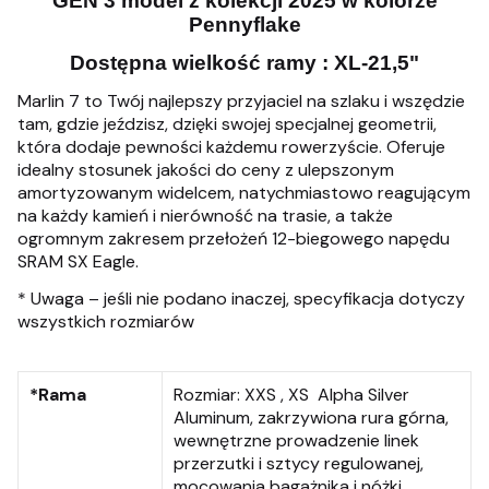
GEN 3 model z kolekcji 2025 w kolorze
Pennyflake
Dostępna wielkość ramy : XL-21,5"
Marlin 7 to Twój najlepszy przyjaciel na szlaku i wszędzie
tam, gdzie jeździsz, dzięki swojej specjalnej geometrii,
która dodaje pewności każdemu rowerzyście. Oferuje
idealny stosunek jakości do ceny z ulepszonym
amortyzowanym widelcem, natychmiastowo reagującym
na każdy kamień i nierówność na trasie, a także
ogromnym zakresem przełożeń 12-biegowego napędu
SRAM SX Eagle.
* Uwaga – jeśli nie podano inaczej, specyfikacja dotyczy
wszystkich rozmiarów
*Rama
Rozmiar:
XXS , XS Alpha Silver
Aluminum, zakrzywiona rura górna,
wewnętrzne prowadzenie linek
przerzutki i sztycy regulowanej,
mocowania bagażnika i nóżki,