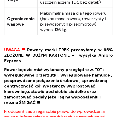
uszczelniaczem TLR, bez dętek)
Maksymalna masa dla tego roweru
Ograniczenie
(łączna masa roweru, rowerzysty i
wagowe
przewożonych przedmiotów)
wynosi 136 kg.
UWAGA !!!
Rowery marki TREK przesyłamy w 95%
ZŁOŻONE W DUŻYM KARTONIE - wysyłka Ambro
Express
Rower będzie miał wykonany przegląd tzw. "0" :
wyregulowane przerzutki , wyregulowane hamulce ,
posprawdzane połączenia śrubowe , sprawdzoną
centryczność kół. Wystarczy wyprostować
kierownicę,ustawić pod siebie siodełko oraz
zamontować pedały jeżeli są na wyposażeniu i
można ŚMIGAĆ !!!
Producent zastrzega sobie prawo do wprowadzania
zmian w informacjach o produktach zawartych na tej