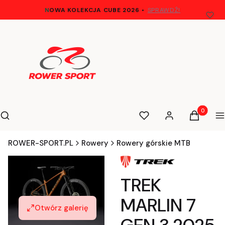
N
OWA KOLEKCJA CUBE 2026
•
SPRAWDŹ!
Otwórz wyszukiwarkę
Produkty 
Szukaj
Ulubione
Zaloguj się
Koszyk
M
ROWER-SPORT.PL
Rowery
Rowery górskie MTB
TREK
MARLIN 7
Otwórz galerię