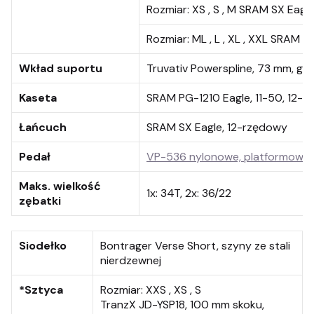
Rozmiar:
XS , S , M SRAM SX Eagl
Rozmiar:
ML , L , XL , XXL SRAM 
Wkład suportu
Truvativ Powerspline, 73 mm, gw
Kaseta
SRAM PG-1210 Eagle, 11-50, 12-
Łańcuch
SRAM SX Eagle, 12-rzędowy
Pedał
VP-536 nylonowe, platformowe
Maks. wielkość
1x: 34T, 2x: 36/22
zębatki
Siodełko
Bontrager Verse Short, szyny ze stali
nierdzewnej
*Sztyca
Rozmiar:
XXS , XS , S
TranzX JD-YSP18, 100 mm skoku,