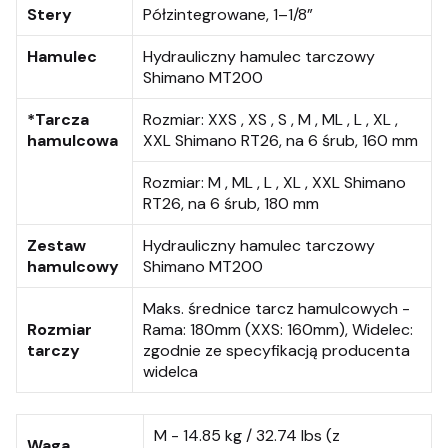
Stery
Półzintegrowane, 1–1/8”
Hamulec
Hydrauliczny hamulec tarczowy
Shimano MT200
*Tarcza
Rozmiar:
XXS , XS , S , M , ML , L , XL ,
hamulcowa
XXL Shimano RT26, na 6 śrub, 160 mm
Rozmiar:
M , ML , L , XL , XXL Shimano
RT26, na 6 śrub, 180 mm
Zestaw
Hydrauliczny hamulec tarczowy
hamulcowy
Shimano MT200
Maks. średnice tarcz hamulcowych -
Rozmiar
Rama: 180mm (XXS: 160mm), Widelec:
tarczy
zgodnie ze specyfikacją producenta
widelca
M - 14.85 kg / 32.74 lbs (z
Waga