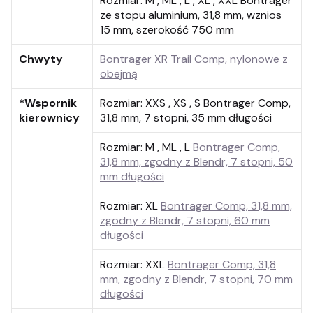
Rozmiar:
M , ML , L , XL , XXL Bontrager
ze stopu aluminium, 31,8 mm, wznios
15 mm, szerokość 750 mm
Chwyty
Bontrager XR Trail Comp, nylonowe z
obejmą
*Wspornik
Rozmiar:
XXS , XS , S Bontrager Comp,
kierownicy
31,8 mm, 7 stopni, 35 mm długości
Rozmiar:
M , ML , L
Bontrager Comp,
31,8 mm, zgodny z Blendr, 7 stopni, 50
mm długości
Rozmiar:
XL
Bontrager Comp, 31,8 mm,
zgodny z Blendr, 7 stopni, 60 mm
długości
Rozmiar:
XXL
Bontrager Comp, 31,8
mm, zgodny z Blendr, 7 stopni, 70 mm
długości