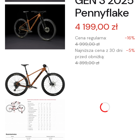
GEN 3 2025
Pennyflake
4 199,00 zł
Cena regularna:
-16%
4 999,00 zł
Najniższa cena z 30 dni
-5%
przed obniżką:
4 399,00 zł
Wybierz wariant
produktu:
Poszczególne warianty
mogą różnić się ceną
*
Wybór rozmiaru ramy
Wybierz