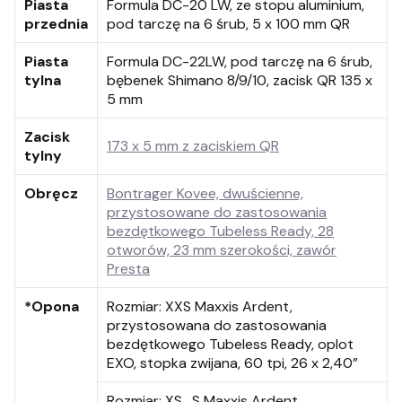
Piasta
Formula DC-20 LW, ze stopu aluminium,
przednia
pod tarczę na 6 śrub, 5 x 100 mm QR
Piasta
Formula DC-22LW, pod tarczę na 6 śrub,
tylna
bębenek Shimano 8/9/10, zacisk QR 135 x
5 mm
Zacisk
173 x 5 mm z zaciskiem QR
tylny
Obręcz
Bontrager Kovee, dwuścienne,
przystosowane do zastosowania
bezdętkowego Tubeless Ready, 28
otworów, 23 mm szerokości, zawór
Presta
*Opona
Rozmiar:
XXS Maxxis Ardent,
przystosowana do zastosowania
bezdętkowego Tubeless Ready, oplot
EXO, stopka zwijana, 60 tpi, 26 x 2,40”
Rozmiar:
XS , S Maxxis Ardent,