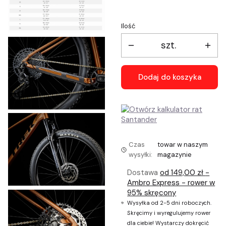
Ilość
szt.
Dodaj do koszyka
Czas
towar w naszym
wysyłki:
magazynie
Dostawa
od 149,00 zł
-
Ambro Express - rower w
95% skręcony
Wysyłka od 2-5 dni roboczych.
Skręcimy i wyregulujemy rower
dla ciebie! Wystarczy dokręcić