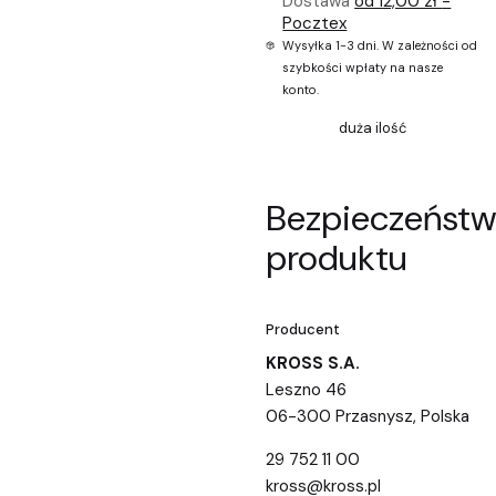
Dostawa
od 12,00 zł
-
Pocztex
Wysyłka 1-3 dni. W zależności od
szybkości wpłaty na nasze
konto.
duża ilość
Bezpieczeńst
produktu
Producent
KROSS S.A.
Leszno 46
06-300 Przasnysz, Polska
29 752 11 00
kross@kross.pl