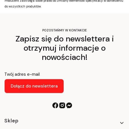
Producent zastrzega sobie prawo do zmiany elementów specyfikacji w odniesieniu
do wszystkich produktów.
POZOSTAŃMY W KONTAKCIE
Zapisz się do newslettera i
otrzymuj informacje o
nowościach!
Twój adres e-mail
Dołącz do newslettera
Linki w stopce
Sklep