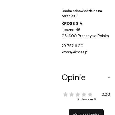
Osoba odpowiedzialna na
terenie UE
KROSS S.A.
Leszno 46
06-300 Przasnysz, Polska
29 752 11 00
kross@kross.pl
Opinie
0.00
Liczba ocen: 0
Oceń i opisz