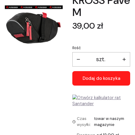
KROSS Pave
M
Cena
39,00 zł
Ilość
szt.
Dodaj do koszyka
Czas
towar w naszym
wysyłki:
magazynie