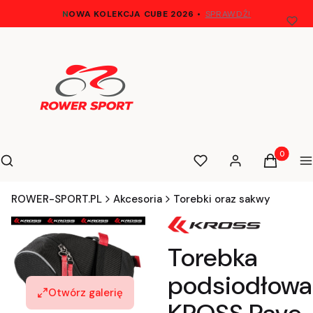
N
OWA KOLEKCJA CUBE 2026
•
SPRAWDŹ!
Otwórz wyszukiwarkę
Produkty 
Szukaj
Ulubione
Zaloguj się
Koszyk
M
ROWER-SPORT.PL
Akcesoria
Torebki oraz sakwy
Torebka
podsiodłowa
Otwórz galerię