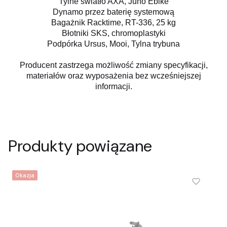
Tylne światło
AXA, Juno Ebike
Dynamo
przez baterię systemową
Bagażnik
Racktime, RT-336, 25 kg
Błotniki
SKS, chromoplastyki
Podpórka
Ursus, Mooi, Tylna trybuna
Producent zastrzega możliwość zmiany specyfikacji,
materiałów oraz wyposażenia bez wcześniejszej
informacji.
Produkty powiązane
Okazja