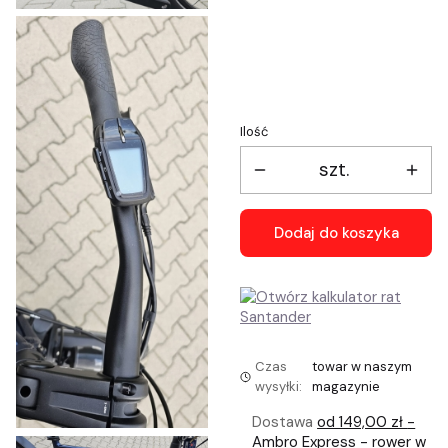
*
Wybór rozmiaru ramy
Wybierz
Ilość
szt.
Dodaj do koszyka
Czas
towar w naszym
wysyłki:
magazynie
Dostawa
od 149,00 zł
-
Ambro Express - rower w