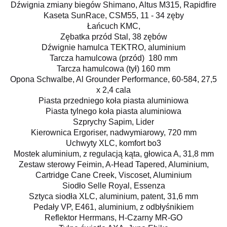
Dźwignia zmiany biegów
Shimano, Altus M315, Rapidfire
Kaseta
SunRace, CSM55, 11 - 34 zęby
Łańcuch
KMC,
Zębatka przód
Stal, 38 zębów
Dźwignie hamulca
TEKTRO, aluminium
Tarcza hamulcowa (przód)
180 mm
Tarcza hamulcowa (tył)
160 mm
Opona
Schwalbe, Al Grounder Performance, 60-584, 27,5
x 2,4 cala
Piasta przedniego koła
piasta aluminiowa
Piasta tylnego koła
piasta aluminiowa
Szprychy
Sapim, Lider
Kierownica
Ergoriser, nadwymiarowy, 720 mm
Uchwyty
XLC, komfort bo3
Mostek
aluminium, z regulacją kąta, głowica A, 31,8 mm
Zestaw sterowy
Feimin, A-Head Tapered, Aluminium,
Cartridge Cane Creek, Viscoset, Aluminium
Siodło
Selle Royal, Essenza
Sztyca siodła
XLC, aluminium, patent, 31,6 mm
Pedały
VP, E461, aluminium, z odbłyśnikiem
Reflektor
Herrmans, H-Czarny MR-GO