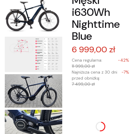
Męski
i630Wh
Nighttime
Blue
6 999,00 zł
Cena regularna:
-42%
11 999,00 zł
Najniższa cena z 30 dni
-7%
przed obniżką:
7 499,00 zł
Wybierz wariant
produktu:
Poszczególne warianty
mogą różnić się ceną