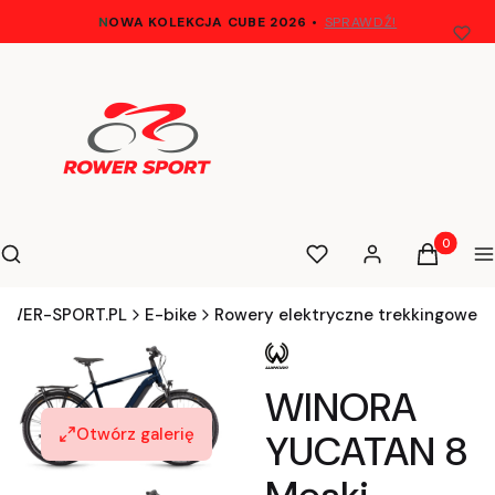
N
OWA KOLEKCJA CUBE 2026
•
SPRAWDŹ!
Otwórz wyszukiwarkę
Produkty 
Szukaj
Ulubione
Zaloguj się
Koszyk
M
OWER-SPORT.PL
E-bike
Rowery elektryczne trekkingowe
WINORA
Otwórz galerię
YUCATAN 8