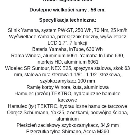
Dostępne wielkości ramy : 56 cm.
Specyfikacja techniczna:
Silnik
Yamaha, system PW-ST, 250 Wh, 70 Nm, 25 km/h
Wyświetlacz
Yamaha, przełącznik boczny, wyświetlacz
LCD 1,7", 7 funkcji
Bateria
Yamaha, InTube, 630 Wh
Rama
Winora, aluminium 6061, Yamaha InTube 630,
interfejs HD, aluminium 6061
Widelec
SR Suntour, NEX E25, sprężyna stalowa, skok 63
mm, stalowa rura sterowa 1 1/8" - 1 1/2" stożkowa,
szybkozamykacz 100 mm
Ramię korby
Winora, kuta, aluminiowa
Hamulec (przód)
TEKTRO, hydrauliczne hamulce
tarczowe
Hamulec (tył)
TEKTRO, hydrauliczne hamulce tarczowe
Obręcz
Schürmann, Yak25, z oczkami, podwójna ściana,
aluminium
Pierścień zaciskowy
szybkozamykacz, 34,9 mm
Przerzutka tylna
Shimano, Acera M360