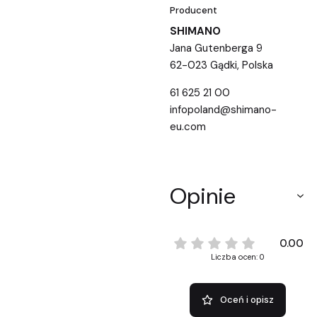
Producent
SHIMANO
Jana Gutenberga 9
62-023 Gądki, Polska
61 625 21 00
infopoland@shimano-
eu.com
Opinie
0.00
Liczba ocen: 0
Oceń i opisz