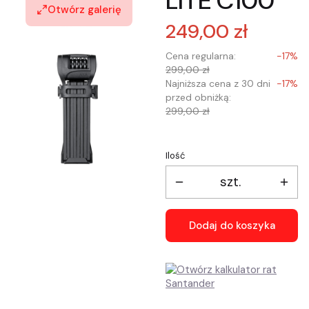
LITE C100
Otwórz galerię
249,00 zł
Cena regularna:
-17%
299,00 zł
Najniższa cena z 30 dni
-17%
przed obniżką:
299,00 zł
Ilość
szt.
Dodaj do koszyka