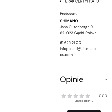
BRAK CERTYFIKATU
Producent
SHIMANO
Jana Gutenberga 9
62-023 Gądki, Polska
61 625 21 00
infopoland@shimano-
eu.com
Opinie
0.00
Liczba ocen: 0