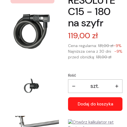
RESOLUTE
C15 - 180
na szyfr
119,00 zł
Cena regularna:
131,00 zł
-9%
Najniższa cena z 30 dni
-9%
przed obniżką:
131,00 zł
Ilość
szt.
Dodaj do koszyka