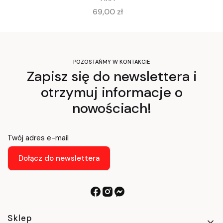
Cena
69,00 zł
POZOSTAŃMY W KONTAKCIE
Zapisz się do newslettera i
otrzymuj informacje o
nowościach!
Twój adres e-mail
Dołącz do newslettera
Linki w stopce
Sklep