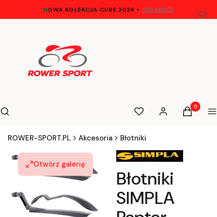
N
OWA KOLEKCJA CUBE 2026
•
SPRAWDŹ!
Otwórz wyszukiwarkę
Produkty 
Szukaj
Ulubione
Zaloguj się
Koszyk
M
ROWER-SPORT.PL
Akcesoria
Błotniki
Otwórz galerię
Błotniki
SIMPLA