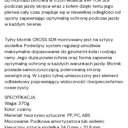
do montażu błotnika w trzon widelca. RAPTOR SDF
podczas jazdy skręca wraz z kołem dzięki temu jego
płetwa cały czas znajduje się w niewielkiej odległości od
opony zapewniając optymalną ochronę podczas jazdy
w każdym terenie.
Tylny błotnik CROSS SDR montowany jest na sztycy
siodełka. Podwójny system regulacji umożliwia
maksymalne dopasowanie do geometrii koła i rodzaju
ramy. Jego duża powierzchnia oraz forma zapewnia
optymalną ochronę w każdych warunkach jazdy. Błotnik
posiada samoczyszczącą, polerowaną stronę
wewnętrzną. W części tylnej umieszczony jest element
odblaskowy poprawiający widoczność i bezpieczeństwo
rowerzysty.
SPECYFIKACJA:
Waga: 370g
Kolor: czarny
Materiał: tworzywo sztuczne  PP, PC, ABS
Mocowanie: Podkowa amortyzatora lub widelec
klasyczny, sztyca siodełka 24,0 mm - 32,8 mm