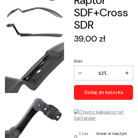
Raptor
SDF+Cross
SDR
Cena
39,00 zł
Ilość
szt.
Dodaj do koszyka
Czas
towar w naszym