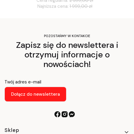
Cena regularna:
2 399,00 zł
Najniższa cena:
1 999,00 zł
POZOSTAŃMY W KONTAKCIE
Zapisz się do newslettera i
otrzymuj informacje o
nowościach!
Twój adres e-mail
Dołącz do newslettera
Linki w stopce
Sklep