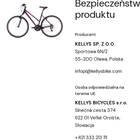
Bezpieczeńst
produktu
Producent
KELLYS SP. Z O.O.
Sportowa 6N/2
55-200 Oława, Polska
infopl@kellysbike.com
Osoba odpowiedzialna na
terenie UE
KELLYS BICYCLES s.r.o.
Slnečná cesta 374
922 01 Veľké Orvište,
Słowacja
+421 333 213 111