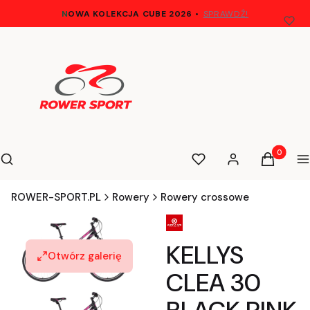
N
OWA KOLEKCJA CUBE 2026
•
SPRAWDŹ!
Otwórz wyszukiwarkę
Produkty 
Szukaj
Ulubione
Zaloguj się
Koszyk
M
ROWER-SPORT.PL
Rowery
Rowery crossowe
KELLYS
Otwórz galerię
CLEA 30