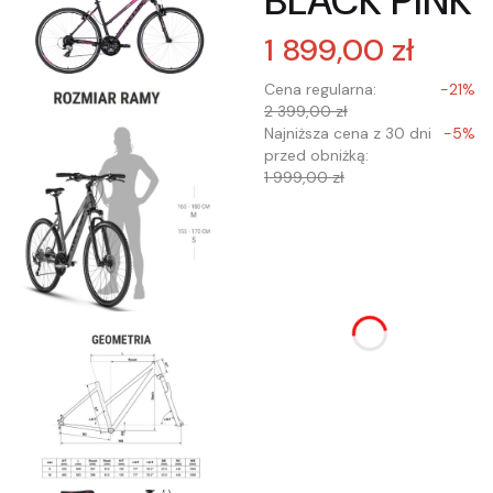
BLACK PINK
1 899,00 zł
Cena regularna:
-21%
2 399,00 zł
Najniższa cena z 30 dni
-5%
przed obniżką:
1 999,00 zł
Wybierz wariant
produktu:
Poszczególne warianty
mogą różnić się ceną
*
Wybór rozmiaru ramy
Wybierz