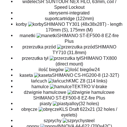
widelecSR SUNTOUR NEX HLO, 63mm, coil /
Speed Lockout
sterysemi-integrated
suportcartridge (122mm)
korby
SHIMANO TY301 (48x38x28T) - length
170mm (S), 175mm (M)
manetki
SHIMANO ST-EF500-8 EZ-fire
Plus
przerzutka przód
SHIMANO
TY710 (31.8mm)
przerzutka tył
SHIMANO TX800
(direct mount)
ilość biegów
24
kaseta
SHIMANO CS-HG200-8 (12-32T)
łańcuch
KMC Z8 (114 links)
hamulce
TEKTRO V-brake
dżwignie hamulcowe
SHIMANO ST-EF500-8 EZ-fire Plus
piasty
alloy(32 holes)
obręcze
KLS Draft 622x21 (32 holes /
eyelets)
szprychy
steel
opony
INNOVA 44-622 (700x42C)