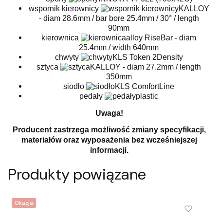
wspornik kierownicy
KALLOY
- diam 28.6mm / bar bore 25.4mm / 30° / length
90mm
kierownica
alloy RiseBar - diam
25.4mm / width 640mm
chwyty
KLS Token 2Density
sztyca
KALLOY - diam 27.2mm / length
350mm
siodło
KLS ComfortLine
pedały
plastic
Uwaga!
Producent zastrzega możliwość zmiany specyfikacji,
materiałów oraz wyposażenia bez wcześniejszej
informacji.
Produkty powiązane
Okazja