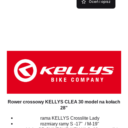
Oceń i opisz
Rower crossowy KELLYS CLEA 30 model na kołach
28"
rama KELLYS Crosslite Lady
rozmiary ramy S -17" / M-19"