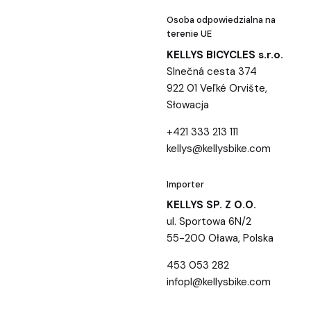
Osoba odpowiedzialna na
terenie UE
KELLYS BICYCLES s.r.o.
Slnečná cesta 374
922 01 Veľké Orvište,
Słowacja
+421 333 213 111
kellys@kellysbike.com
Importer
KELLYS SP. Z O.O.
ul. Sportowa 6N/2
55-200 Oława, Polska
453 053 282
infopl@kellysbike.com