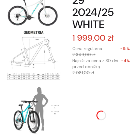
29"
2024/25
WHITE
1 999,00 zł
Cena regularna:
-15%
2 349,00 zł
Najniższa cena z 30 dni
-4%
przed obniżką:
2 081,00 zł
Wybierz wariant
produktu:
Poszczególne warianty
mogą różnić się ceną
*
Wybór rozmiaru ramy