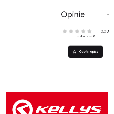
Opinie
0.00
Liczba ocen: 0
Oceń i opisz