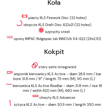
Koła
piasty KLS Firework Disc (32 holes)
obręcze KLS Draft Disc 622x21 (32 holes)
szprychy steel
opony IMPAC Ridgepac lub INNOVA 54-622 (29x2.10)
Kokpit
stery semi-integrated
wspornik kierownicy KLS Active - diam 28.6 mm / bar
bore 31.8 mm / 8° / length 75 mm (M), 90 mm (L)
kierownica KLS Active RiseBar - diam 31.8 mm / rise 18
mm / width 620 mm (M), 660 mm (L)
chwyty KLS Advancer
sztyca KLS Active - diam 30.9 mm / length 350 mm