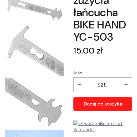
zużycia
łańcucha
BIKE HAND
YC-503
Cena
15,00 zł
Ilość
szt.
Dodaj do koszyka