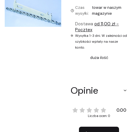
Czas
towar w naszym
wysyłki:
magazynie
Dostawa
od 11,00 zł
-
Pocztex
Wysyłka 1-3 dni. W zależności od
szybkości wpłaty na nasze
konto.
duża ilość
Opinie
0.00
Liczba ocen: 0