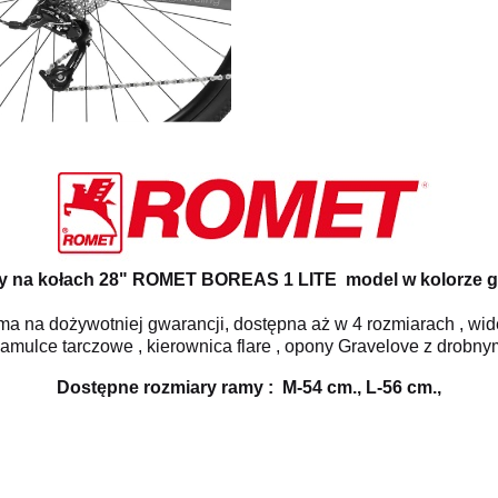
y na kołach 28" ROMET BOREAS 1 LITE model w kolorze gr
ama na dożywotniej gwarancji, dostępna aż w 4 rozmiarach , w
mulce tarczowe , kierownica flare , opony Gravelove z drobn
Dostępne rozmiary ramy :
M-54 cm., L-56 cm.,