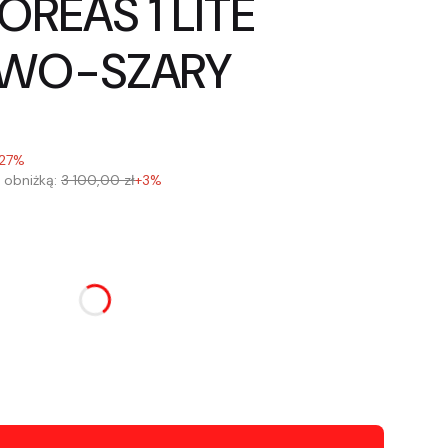
REAS 1 LITE
OWO-SZARY
27%
 obniżką:
3 100,00 zł
+3%
u:
różnić się ceną