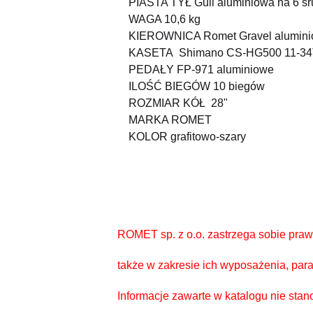
PIASTA TYŁ Guli aluminiowa na 6 śr
WAGA 10,6 kg
KIEROWNICA Romet Gravel alumin
KASETA Shimano CS-HG500 11-34T
PEDAŁY FP-971 aluminiowe
ILOŚĆ BIEGÓW 10 biegów
ROZMIAR KÓŁ 28"
MARKA ROMET
KOLOR grafitowo-szary
ROMET sp. z o.o. zastrzega sobie pra
także w zakresie ich wyposażenia, para
Informacje zawarte w katalogu nie stan