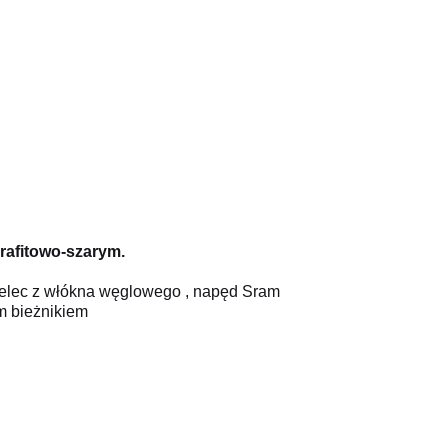
afitowo-szarym.
idelec z włókna węglowego , napęd Sram
ym bieżnikiem