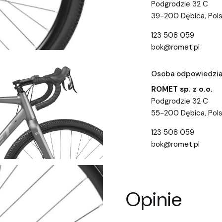
Podgrodzie 32 C
39-200 Dębica, Pol
123 508 059
bok@romet.pl
Osoba odpowiedzial
ROMET sp. z o.o.
Podgrodzie 32 C
55-200 Dębica, Pol
123 508 059
bok@romet.pl
Opinie