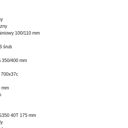
ny
zny
iowy 100/110 mm
 śrub
 350/400 mm
700x37c
 mm
m
50 40T 175 mm
dy