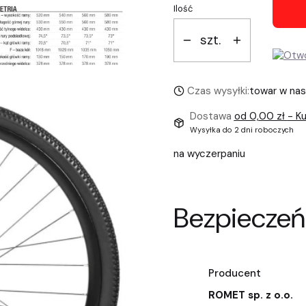
Ilość
szt.
Czas wysyłki:
towar w na
Dostawa
od 0,00 zł
- Ku
Wysyłka do 2 dni roboczych
na wyczerpaniu
Bezpieczeń
Producent
ROMET sp. z o.o.