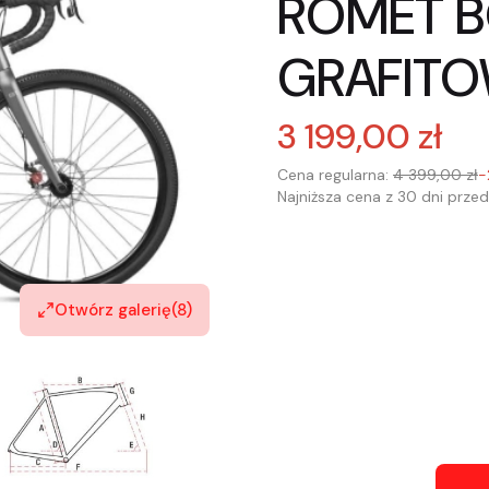
ROMET BO
GRAFIT
3 199,00 zł
Cena regularna:
4 399,00 zł
-
Najniższa cena z 30 dni przed
Wybierz wariant produkt
Poszczególne warianty mogą 
Otwórz galerię
(8)
*
Wybór rozmiaru ramy
Wybierz