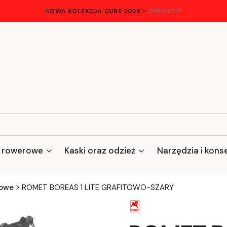
N
OWA KOLEKCJA CUBE 2026
•
SPRAWDŹ!
 rowerowe
Kaski oraz odzież
Narzędzia i kons
jowe
ROMET BOREAS 1 LITE GRAFITOWO-SZARY