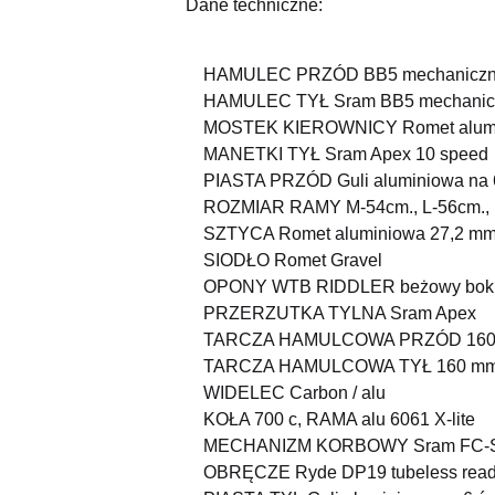
Dane techniczne:
HAMULEC PRZÓD
BB5 mechanicz
HAMULEC TYŁ Sram
BB5 mechanic
MOSTEK KIEROWNICY Romet alumin
MANETKI TYŁ Sram Apex 10 speed
PIASTA PRZÓD Guli aluminiowa na 6
ROZMIAR RAMY M-54cm., L-56cm.,
SZTYCA Romet aluminiowa 27,2 mm
SIODŁO Romet Gravel
OPONY WTB RIDDLER beżowy bok 
PRZERZUTKA TYLNA Sram Apex
TARCZA HAMULCOWA PRZÓD 160
TARCZA HAMULCOWA TYŁ 160 m
WIDELEC Carbon / alu
KOŁA 700 c, RAMA alu 6061 X-lite
MECHANIZM KORBOWY Sram FC-S3
OBRĘCZE Ryde DP19 tubeless rea