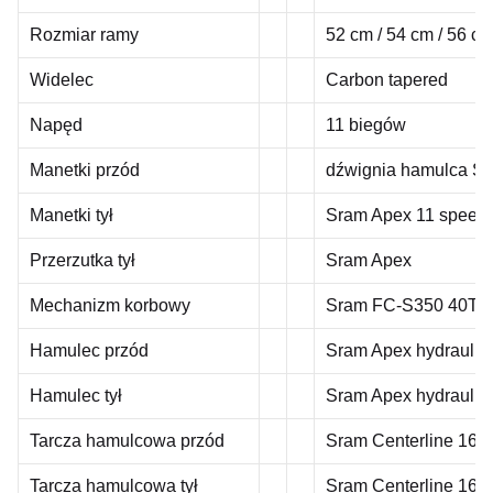
Rozmiar ramy
52 cm / 54 cm / 56 cm
Widelec
Carbon tapered
Napęd
11 biegów
Manetki przód
dźwignia hamulca S
Manetki tył
Sram Apex 11 speed
Przerzutka tył
Sram Apex
Mechanizm korbowy
Sram FC-S350 40T 
Hamulec przód
Sram Apex hydraulicz
Hamulec tył
Sram Apex hydraulicz
Tarcza hamulcowa przód
Sram Centerline 16
Tarcza hamulcowa tył
Sram Centerline 16