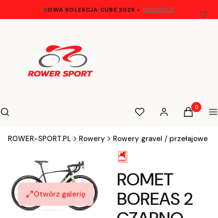
N
OWA KOLEKCJA CUBE 2026
•
SPRAWDŹ!
Otwórz wyszukiwarkę
Produkty 
Szukaj
Ulubione
Zaloguj się
Koszyk
M
ROWER-SPORT.PL
Rowery
Rowery gravel / przełajowe
ROMET
BOREAS 2
Otwórz galerię