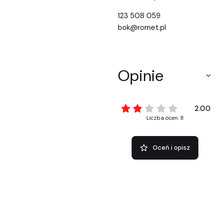
123 508 059
bok@romet.pl
Opinie
2.00
Liczba ocen: 8
Oceń i opisz