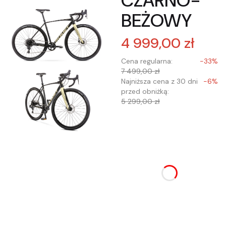
CZARNO-
BEŻOWY
4 999,00 zł
Cena regularna:
-33%
7 499,00 zł
Najniższa cena z 30 dni
-6%
przed obniżką:
5 299,00 zł
Wybierz wariant
produktu:
Poszczególne warianty
mogą różnić się ceną
*
Wybór rozmiaru ramy
Wybierz