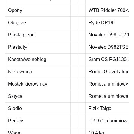
Opony
WTB Riddler 700×3
Obręcze
Ryde DP19
Piasta przód
Novatec D981-12 12
Piasta tył
Novatec D982TSE-X1
Kaseta/wolnobieg
Sram CS PG1130 11-
Kierownica
Romet Gravel alumi
Mostek kierownicy
Romet aluminiowy 9
Sztyca
Romet aluminiowa 2
Siodło
Fizik Taiga
Pedały
FP-971 aluminiowe
Waga
10,4 kg