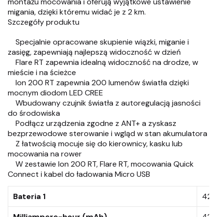
montażu mocowania i oferują wyjątkowe ustawienie
migania, dzięki któremu widać je z 2 km.
Szczegóły produktu
Specjalnie opracowane skupienie wiązki, miganie i
zasięg, zapewniają najlepszą widoczność w dzień
Flare RT zapewnia idealną widoczność na drodze, w
mieście i na ścieżce
Ion 200 RT zapewnia 200 lumenów światła dzięki
mocnym diodom LED CREE
Wbudowany czujnik światła z autoregulacją jasności
do środowiska
Podłącz urządzenia zgodne z ANT+ a zyskasz
bezprzewodowe sterowanie i wgląd w stan akumulatora
Z łatwością mocuje się do kierownicy, kasku lub
mocowania na rower
W zestawie Ion 200 RT, Flare RT, mocowania Quick
Connect i kabel do ładowania Micro USB
Bateria 1
420
Milliampere-hour (mAh)
42