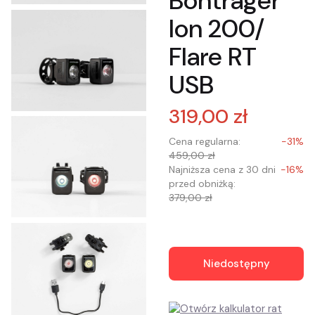
Bontrager
Ion 200/
Flare RT
USB
319,00 zł
Cena regularna:
-31%
459,00 zł
Najniższa cena z 30 dni
-16%
przed obniżką:
379,00 zł
Niedostępny