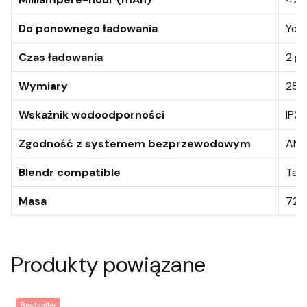
Do ponownego ładowania
Yes
Czas ładowania
2 go
Wymiary
28,9
Wskaźnik wodoodporności
IPX
Zgodność z systemem bezprzewodowym
ANT
Blendr compatible
Tak
Masa
72g
Produkty powiązane
Bestseller