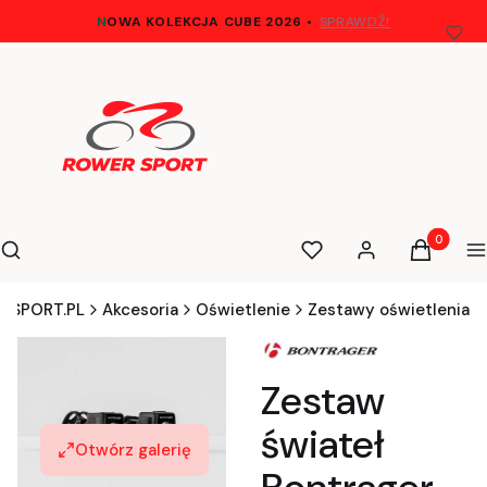
N
OWA KOLEKCJA CUBE 2026
•
SPRAWDŹ!
Otwórz wyszukiwarkę
Produkty 
Szukaj
Ulubione
Zaloguj się
Koszyk
M
-SPORT.PL
Akcesoria
Oświetlenie
Zestawy oświetlenia
Zestaw
świateł
Otwórz galerię